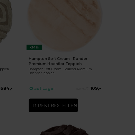
-34%
Hampton Soft Cream - Runder
Premium Hochflor Teppich
eppich
Hampton Soft Cream - Runder Premium
Hochflor Teppich
684,-
109,-
auf Lager
164,-
DIREKT BESTELLEN