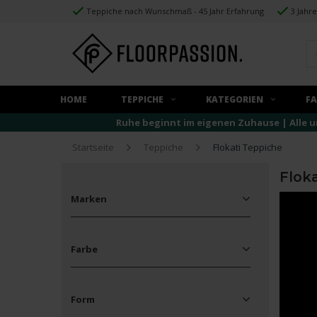
Teppiche nach Wunschmaß - 45 Jahr Erfahrung
3 Jahr
HOME
TEPPICHE
KATEGORIEN
F
Ruhe beginnt im eigenen Zuhause | Alle u
Startseite
Teppiche
Flokati Teppiche
Floka
Marken
Alle Marken
Floorpassion
Farbe
Fred van Leer
Beige
(12)
Braun
(3)
Form
Grau
(2)