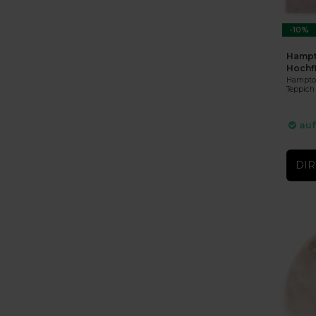
-10%
Hampt
Hochf
Hampton
Teppich
auf
DIR