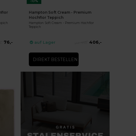
-10%
flor
Hampton Soft Cream - Premium
Hochflor Teppich
ppich
Hampton Soft Cream - Premium Hochflor
Teppich
76,-
406,-
auf Lager
,-
449,-
DIREKT BESTELLEN