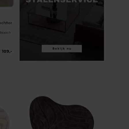
chflor
Teppich
109,-
-