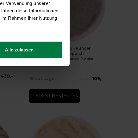
hrer Verwendung unserer
 führen diese Informationen
ie im Rahmen Ihrer Nutzung
-34%
Teppich
Hampton Mauve Grey - Runder
Alle zulassen
Premium Hochflor Teppich
Hampton Mauve Grey - Runder Premium
Hochflor Teppich
439,-
109,-
auf Lager
164,-
DIREKT BESTELLEN