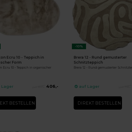
-10%
n Ecru 10 - Teppich in
Brera 12 - Rund gemusterter
ischer Form
Schnitzteppich
 Ecru 10 - Teppich in organischer
Brera 12 - Rund gemusterter Schnitzt
406,-
 Lager
auf Lager
604,-
756,-
EKT BESTELLEN
DIREKT BESTELLEN