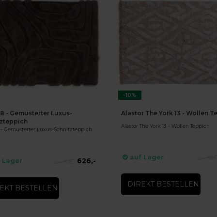
-10%
18 - Gemusterter Luxus-
Alastor The York 13 - Wollen T
tzteppich
Alastor The York 13 - Wollen Teppich
8 - Gemusterter Luxus-Schnitzteppich
auf Lager
684,
626,-
 Lager
696,-
DIREKT BESTELLEN
EKT BESTELLEN