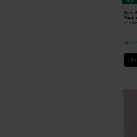
-10%
Hampt
Teppi
Hampton
auf
DIR