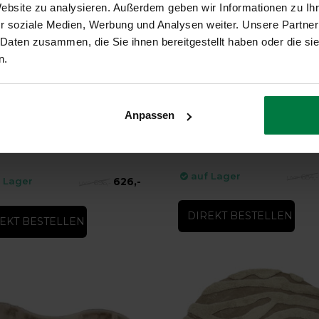
Website zu analysieren. Außerdem geben wir Informationen zu I
r soziale Medien, Werbung und Analysen weiter. Unsere Partner
 Daten zusammen, die Sie ihnen bereitgestellt haben oder die s
n.
-36%
12 - Gemusterter Luxus-
Cecil Crystal Bay 13 - Wollen 
Anpassen
tzteppich
Cecil Crystal Bay 13 - Wollen Teppich
2 - Gemusterter Luxus-Schnitzteppich
auf Lager
684,-
626,-
 Lager
696,-
DIREKT BESTELLEN
EKT BESTELLEN