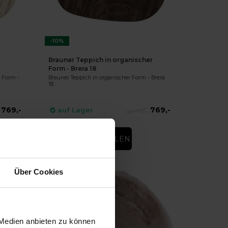
-10%
Brauner Teppich in organischer
Form - Brera 18
 Form -
Brauner Teppich in organischer Form - Brera
18
769,-
769,-
auf Lager
855,-
DIREKT BESTELLEN
Über Cookies
 Medien anbieten zu können