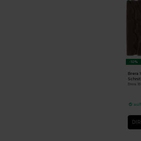
-10%
Brera 
Schni
Brera 1
auf
DIR