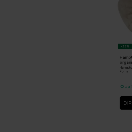
-33%
Hampto
organ
Hampton
Form
auf
DIR