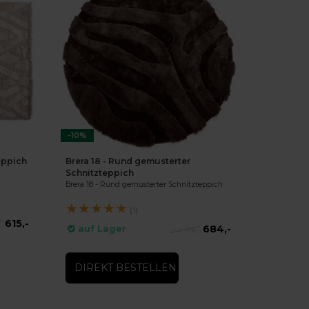
-10%
eppich
Brera 18 - Rund gemusterter
Schnitzteppich
Brera 18 - Rund gemusterter Schnitzteppich
★
★
★
★
★
(1)
615,-
-
684,-
auf Lager
756,-
DIREKT BESTELLEN