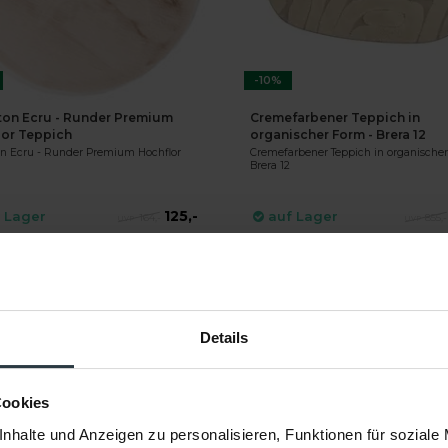
-10%
on Ecru - Runder Premium
Cremefarbener Teppich in
lor Teppich
organischer Form - Brera 12
 Ecru - Runder Premium Hochflor
Cremefarbener Teppich in organischer
Brera 12
125,-
 Lager
auf Lager
164,-
855,-
EKT BESTELLEN
DIREKT BESTELLEN
Details
Cookies
nhalte und Anzeigen zu personalisieren, Funktionen für soziale