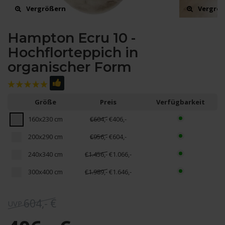
Vergrößern
Vergrö
Hampton Ecru 10 -
Hochflorteppich in
organischer Form
Größe
Preis
Verfügbarkeit
160x230 cm
€604,-
€406,-
200x290 cm
€956,-
€604,-
240x340 cm
€1.456,-
€1.066,-
300x400 cm
€1.989,-
€1.646,-
604,- €