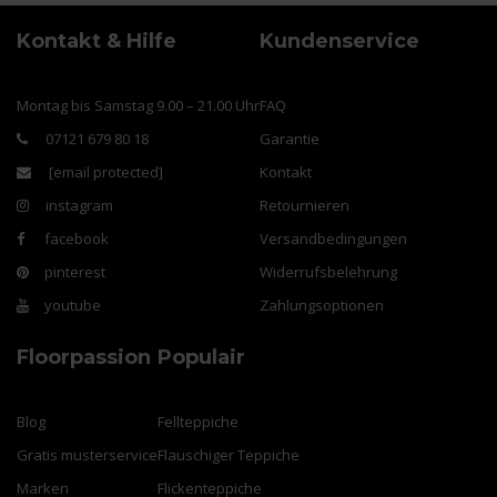
Kontakt & Hilfe
Kundenservice
Montag bis Samstag 9.00 – 21.00 Uhr
FAQ
07121 679 80 18
Garantie
[email protected]
Kontakt
instagram
Retournieren
facebook
Versandbedingungen
pinterest
Widerrufsbelehrung
youtube
Zahlungsoptionen
Floorpassion
Populair
Blog
Fellteppiche
Gratis musterservice
Flauschiger Teppiche
Marken
Flickenteppiche