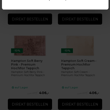
76,-
329,-
auf Lager
auf Lager
85,-
364,-
DIREKT BESTELLEN
DIREKT BESTELLEN
-10%
-10%
Hampton Soft Berry
Hampton Soft Cream -
Pink - Premium
Premium Hochflor
Hochflor Teppich
Teppich
Hampton Soft Berry Pink -
Hampton Soft Cream -
Premium Hochflor Teppich
Premium Hochflor Teppich
auf Lager
auf Lager
406,-
406,-
449,-
449,-
DIREKT BESTELLEN
DIREKT BESTELLEN