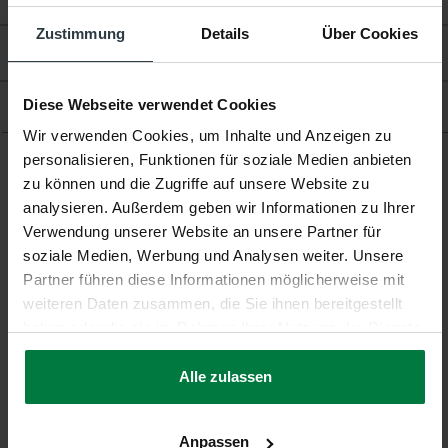
Zustimmung
Details
Über Cookies
Bewertungen
Diese Webseite verwendet Cookies
Produkt
Wir verwenden Cookies, um Inhalte und Anzeigen zu
personalisieren, Funktionen für soziale Medien anbieten
zu können und die Zugriffe auf unsere Website zu
Ergänzende Produkte
analysieren. Außerdem geben wir Informationen zu Ihrer
Verwendung unserer Website an unsere Partner für
soziale Medien, Werbung und Analysen weiter. Unsere
Partner führen diese Informationen möglicherweise mit
weiteren Daten zusammen, die Sie ihnen bereitgestellt
haben oder die sie im Rahmen Ihrer Nutzung der Dienste
-10%
-10%
gesammelt haben.
Hampton Mauve Grey -
Hampton Sage Green -
Alle zulassen
Premium Hochflor
Premium Hochflor
Teppich
Teppich
Hampton Mauve Grey -
Hampton Sage Green -
Premium Hochflor Teppich
Premium Hochflor Teppich
Anpassen