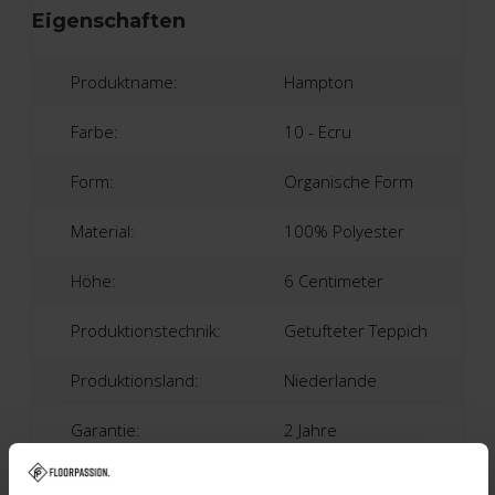
Eigenschaften
Produktname:
Hampton
Farbe:
10 - Ecru
Form:
Organische Form
Material:
100% Polyester
Höhe:
6 Centimeter
Produktionstechnik:
Getufteter Teppich
Produktionsland:
Niederlande
Garantie:
2 Jahre
Fußbodenheizung:
Geeignet