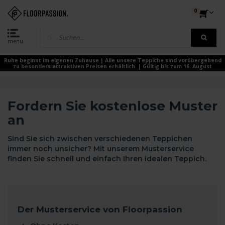
0
menu
Ruhe beginnt im eigenen Zuhause | Alle unsere Teppiche sind vorübergehend
zu besonders attraktiven Preisen erhältlich. | Gültig bis zum 16. August
Fordern Sie kostenlose Muster
an
Sind Sie sich zwischen verschiedenen Teppichen
immer noch unsicher? Mit unserem Musterservice
finden Sie schnell und einfach Ihren idealen Teppich.
Der Musterservice von Floorpassion