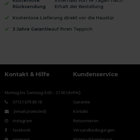
Kostenlose
innerhalb von 14 Tagen nach
Rücksendung
Erhalt der Bestellung
Kostenlose Lieferung direkt vor die Haustür
3 Jahre Garantie
auf Ihren Teppich
Kontakt & Hilfe
Kundenservice
Montag bis Samstag 9.00 – 21.00 Uhr
FAQ
07121 679 80 18
Garantie
[email protected]
Kontakt
instagram
Retournieren
facebook
Versandbedingungen
pinterest
Widerrufsbelehrung