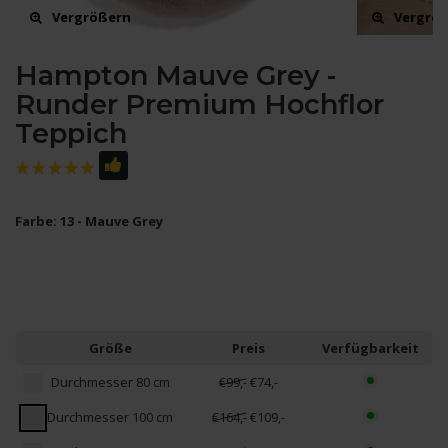
Vergrößern
Vergrö
Hampton Mauve Grey -
Runder Premium Hochflor
Teppich
Farbe: 13 - Mauve Grey
Größe
Preis
Verfügbarkeit
Durchmesser 80 cm
€99,-
€74,-
Durchmesser 100 cm
€164,-
€109,-