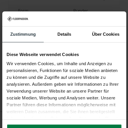
Form:
Ründer
Material:
100% Polyester
Zustimmung
Details
Über Cookies
Höhe:
6 Centimeter
Produktionstechnik:
Getufteter Teppiche
Diese Webseite verwendet Cookies
Produktionsland:
Niederlande
Wir verwenden Cookies, um Inhalte und Anzeigen zu
personalisieren, Funktionen für soziale Medien anbieten
Garantie:
2 Jahre
zu können und die Zugriffe auf unsere Website zu
analysieren. Außerdem geben wir Informationen zu Ihrer
Fußbodenheizung:
Geeignet
Verwendung unserer Website an unsere Partner für
soziale Medien, Werbung und Analysen weiter. Unsere
Partner führen diese Informationen möglicherweise mit
weiteren Daten zusammen, die Sie ihnen bereitgestellt
haben oder die sie im Rahmen Ihrer Nutzung der Dienste
Bewertungen
gesammelt haben.