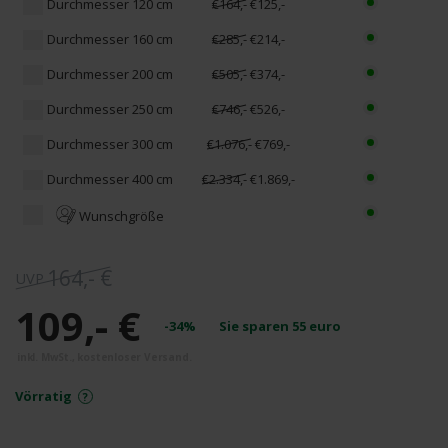
Durchmesser 120 cm
€164,-
€125,-
Durchmesser 160 cm
€285,-
€214,-
Durchmesser 200 cm
€505,-
€374,-
Durchmesser 250 cm
€746,-
€526,-
Durchmesser 300 cm
€1.076,-
€769,-
Durchmesser 400 cm
€2.334,-
€1.869,-
Wunschgröße
164,- €
109,- €
-34%
Sie sparen
55
euro
Vörratig