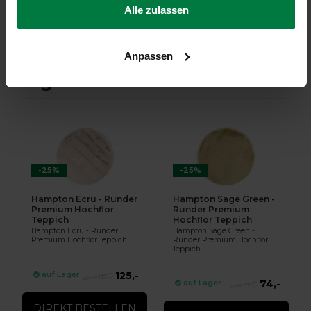
Alle zulassen
Produkt
Anpassen
Ergänzende Produkte
-25%
-25%
Hampton Ecru - Runder
Hampton Sage Green -
Premium Hochflor
Runder Premium
Teppich
Hochflor Teppich
Hampton Ecru - Runder
Hampton Sage Green -
Premium Hochflor Teppich
Runder Premium Hochflor
Teppich
125,-
auf Lager
164,-
74,-
auf Lager
99,-
DIREKT BESTELLEN