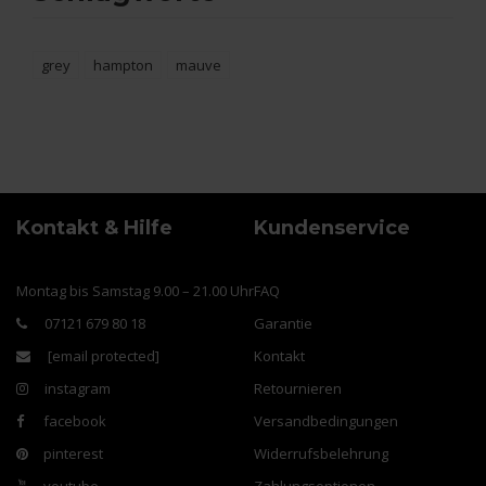
grey
hampton
mauve
Kontakt & Hilfe
Kundenservice
Montag bis Samstag 9.00 – 21.00 Uhr
FAQ
07121 679 80 18
Garantie
[email protected]
Kontakt
instagram
Retournieren
facebook
Versandbedingungen
pinterest
Widerrufsbelehrung
youtube
Zahlungsoptionen