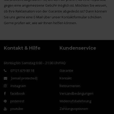
gegen eine angemessene Gebühr möglich ist. Möchten Sie wissen,
ob Ihre Reklamation von der Garantie abgedeckt ist? Dann können
Sie uns gerne eine E-Mail über unser Kontaktformular schicken.
Gerne prüfen wir, wie wir Ihnen helfen können.
Kontakt & Hilfe
Kundenservice
Montag bis Samstag 9.00 – 21.00 Uhr
FAQ
07121 679 80 18
Garantie
[email protected]
Kontakt
instagram
Retournieren
facebook
Versandbedingungen
pinterest
Widerrufsbelehrung
youtube
Zahlungsoptionen