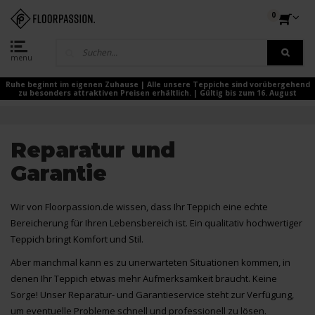
0
menu
Ruhe beginnt im eigenen Zuhause | Alle unsere Teppiche sind vorübergehend
zu besonders attraktiven Preisen erhältlich. | Gültig bis zum 16. August
Reparatur und
Garantie
Wir von Floorpassion.de wissen, dass Ihr Teppich eine echte
Bereicherung für Ihren Lebensbereich ist. Ein qualitativ hochwertiger
Teppich bringt Komfort und Stil.
Aber manchmal kann es zu unerwarteten Situationen kommen, in
denen Ihr Teppich etwas mehr Aufmerksamkeit braucht. Keine
Sorge! Unser Reparatur- und Garantieservice steht zur Verfügung,
um eventuelle Probleme schnell und professionell zu lösen.