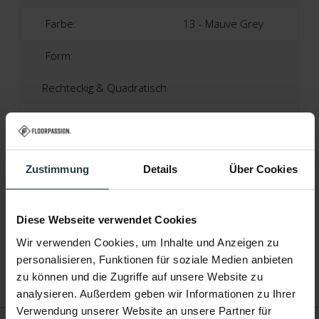
Farbe:
13 - Mauve Grey
Form:
Rechteckig & Quadratisch
Material:
100% Polyester
Höhe:
6 Cm
Zustimmung
Details
Über Cookies
Produktionstechnik:
Getufteter Teppich
Produktionsland:
Niederlande
Diese Webseite verwendet Cookies
Wir verwenden Cookies, um Inhalte und Anzeigen zu
Garantie:
2 Jahre
personalisieren, Funktionen für soziale Medien anbieten
zu können und die Zugriffe auf unsere Website zu
Fußbodenheizung:
Geeignet
analysieren. Außerdem geben wir Informationen zu Ihrer
Verwendung unserer Website an unsere Partner für