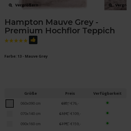
Vergrößern
Vergrö
Hampton Mauve Grey -
Premium Hochflor Teppich
Farbe: 13 - Mauve Grey
Größe
Preis
Verfügbarkeit
060x090 cm
€85,-
€76,-
070x140 cm
€124,-
€109,-
090x160 cm
€176,-
€159,-