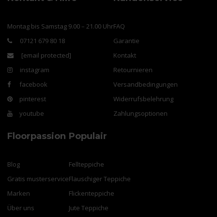
Montag bis Samstag 9.00 – 21.00 Uhr
FAQ
07121 679 80 18
Garantie
[email protected]
Kontakt
instagram
Retournieren
facebook
Versandbedingungen
pinterest
Widerrufsbelehrung
youtube
Zahlungsoptionen
Floorpassion
Populair
Blog
Fellteppiche
Gratis musterservice
Flauschiger Teppiche
Marken
Flickenteppiche
Über uns
Jute Teppiche