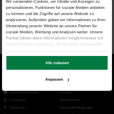
Wir verwenden Cookies, um Inhalte und Anzeigen zu
genau auf Ihren Wohnraum abgestimmt werden soll.
personalisieren, Funktionen für soziale Medien anbieten
zu können und die Zugriffe auf unsere Website zu
analysieren. Außerdem geben wir Informationen zu Ihrer
Verwendung unserer Website an unsere Partner für
soziale Medien, Werbung und Analysen weiter. Unsere
Partner führen diese Informationen möglicherweise mit
weiteren Daten zusammen, die Sie ihnen bereitgestellt
haben oder die sie im Rahmen Ihrer Nutzung der Dienste
gesammelt haben.
Kontakt & Hilfe
Kundenservice
Alle zulassen
Montag bis Samstag 9.00 – 21.00 Uhr
FAQ
Anpassen
07121 679 80 18
Garantie
[email protected]
Kontakt
instagram
Retournieren
facebook
Versandbedingungen