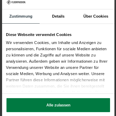
Eigenschaften
Zustimmung
Details
Über Cookies
Diese Webseite verwendet Cookies
Eigenschaften
Wir verwenden Cookies, um Inhalte und Anzeigen zu
personalisieren, Funktionen für soziale Medien anbieten
Produktname:
Wallace Waves
zu können und die Zugriffe auf unsere Website zu
analysieren. Außerdem geben wir Informationen zu Ihrer
Farbe:
Beige,13
Verwendung unserer Website an unsere Partner für
soziale Medien, Werbung und Analysen weiter. Unsere
Form:
Rechteckig
Partner führen diese Informationen möglicherweise mit
weiteren Daten zusammen, die Sie ihnen bereitgestellt
Material:
100% Wolle
haben oder die sie im Rahmen Ihrer Nutzung der Dienste
gesammelt haben.
Produktionstechnik:
Gewebt
Alle zulassen
Garantie:
2 Jahre