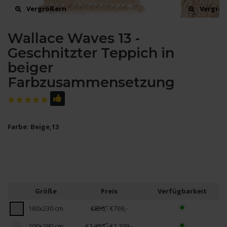
Vergrößern
Vergrö
Wallace Waves 13 -
Geschnitzter Teppich in
beiger
Farbzusammensetzung
Farbe: Beige,13
Größe
Preis
Verfügbarkeit
160x230 cm
€856,-
€769,-
200x290 cm
€1.354,-
€1.209,-