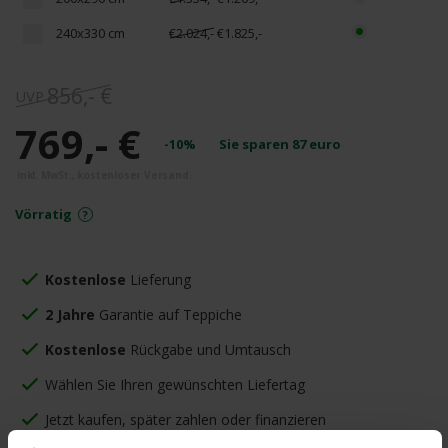
240x330 cm
€2.024,-
€1.825,-
856,- €
769,- €
-10%
Sie sparen
87
euro
Vörratig
Kostenlose
Lieferung
2 Jahre
Garantie auf Teppiche
Kostenlose
Rückgabe und Umtausch
Wählen Sie Ihren gewünschten Liefertag
Jetzt kaufen, später zahlen oder finanzieren