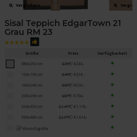
Vergrößern
Vergrö
Sisal Teppich EdgarTown 21
Grau RM 23
Größe
Preis
Verfügbarkeit
080x250 cm
€304,-
€244,-
130x190 cm
€406,-
€324,-
160x240 cm
€659,-
€526,-
200x290 cm
€879,-
€704,-
250x350 cm
€1.474,-
€1.176,-
300x400 cm
€2.015,-
€1.614,-
Wunschgröße