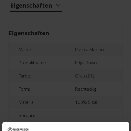
Eigenschaften
Eigenschaften
Marke:
Rivièra Maison
Produktname:
EdgarTown
Farbe:
Grau (21)
Form:
Rechteckig
Material:
100% Sisal
Bordüre:
Baumwolle | Ca. 10 Zentimeter (RM 23)