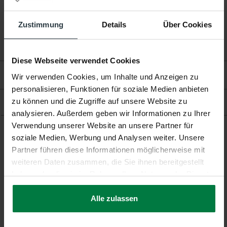
Garantie:
2 Jahre
Zustimmung
Details
Über Cookies
Fußbodenheizung:
Geeignet
Diese Webseite verwendet Cookies
Bewertungen
Wir verwenden Cookies, um Inhalte und Anzeigen zu
personalisieren, Funktionen für soziale Medien anbieten
zu können und die Zugriffe auf unsere Website zu
Produkt
analysieren. Außerdem geben wir Informationen zu Ihrer
Verwendung unserer Website an unsere Partner für
soziale Medien, Werbung und Analysen weiter. Unsere
Ergänzende Produkte
Partner führen diese Informationen möglicherweise mit
weiteren Daten zusammen, die Sie ihnen bereitgestellt
haben oder die sie im Rahmen Ihrer Nutzung der Dienste
gesammelt haben.
Alle zulassen
-7%
-20%