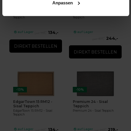
Anpassen
EdgarTown 15 RM18 -
EdgarTown 21 RM21 -
Sisal Teppich
Sisal Teppich
EdgarTown 15 RM18 - Sisal
EdgarTown 21 RM21 - Sisal
Teppich
Teppich
134,-
auf Lager
auf Lager
144,-
244,-
304,-
DIREKT BESTELLEN
DIREKT BESTELLEN
-13%
-10%
EdgarTown 15 RM12 -
Premium 24 - Sisal
Sisal Teppich
Teppich
EdgarTown 15 RM12 - Sisal
Premium 24 - Sisal Teppich
Teppich
134,-
219,-
auf Lager
auf Lager
154,-
244,-