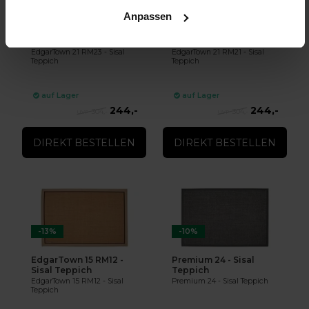
-20%
-20%
Anpassen
EdgarTown 21 RM23 -
EdgarTown 21 RM21 -
Sisal Teppich
Sisal Teppich
EdgarTown 21 RM23 - Sisal
EdgarTown 21 RM21 - Sisal
Teppich
Teppich
auf Lager
auf Lager
244,-
244,-
304,-
304,-
DIREKT BESTELLEN
DIREKT BESTELLEN
-13%
-10%
EdgarTown 15 RM12 -
Premium 24 - Sisal
Sisal Teppich
Teppich
EdgarTown 15 RM12 - Sisal
Premium 24 - Sisal Teppich
Teppich