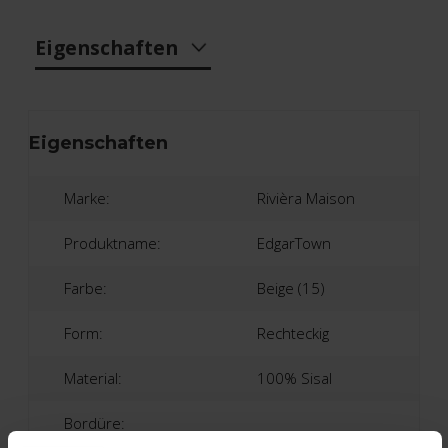
Eigenschaften
Eigenschaften
Marke:
Rivièra Maison
Produktname:
EdgarTown
Farbe:
Beige (15)
Form:
Rechteckig
Material:
100% Sisal
Bordüre: