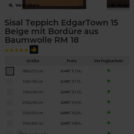
Vergrößern
Vergrö
Sisal Teppich EdgarTown 15
Beige mit Bordüre aus
Baumwolle RM 18
Größe
Preis
Verfügbarkeit
080x250 cm
€144,-
€134,-
130x190 cm
€196,-
€175,-
160x240 cm
€244,-
€219,-
200x290 cm
€384,-
€339,-
250x350 cm
€684,-
€626,-
300x400 cm
€949,-
€856,-