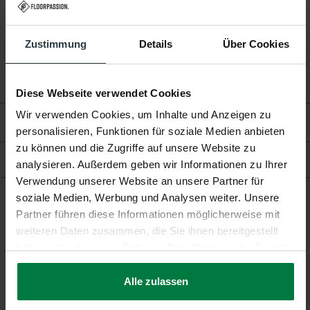
Baumwolle | Ca. 10 Zentimeter (RM 18)
Zustimmung
Details
Über Cookies
Garantie:
2 Jahre
Fußbodenheizung:
Geeignet
Diese Webseite verwendet Cookies
Wir verwenden Cookies, um Inhalte und Anzeigen zu
Bewertungen
personalisieren, Funktionen für soziale Medien anbieten
zu können und die Zugriffe auf unsere Website zu
Produkt
analysieren. Außerdem geben wir Informationen zu Ihrer
Verwendung unserer Website an unsere Partner für
soziale Medien, Werbung und Analysen weiter. Unsere
Partner führen diese Informationen möglicherweise mit
Ergänzende Produkte
weiteren Daten zusammen, die Sie ihnen bereitgestellt
haben oder die sie im Rahmen Ihrer Nutzung der Dienste
gesammelt haben.
Alle zulassen