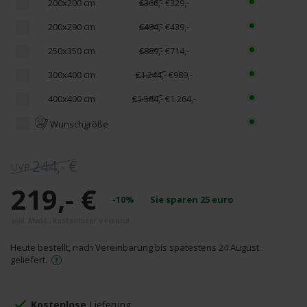
200x200 cm
€366,-
€329,-
200x290 cm
€494,-
€439,-
250x350 cm
€889,-
€714,-
300x400 cm
€1.244,-
€989,-
400x400 cm
€1.584,-
€1.264,-
Wunschgröße
244,- €
219,- €
-10%
Sie sparen
25
euro
Heute bestellt, nach Vereinbarung bis spätestens 24 August
geliefert.
Kostenlose
Lieferung