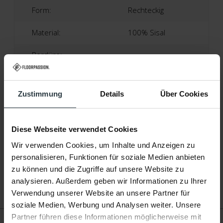
Form:
Rechteckig
Material:
100% Sisal
Bordüre:
Baumwolle | Ca. 5 Zentimeter
Zustimmung
Details
Über Cookies
Höhe:
Ca. 0,5 Zentimeter
Produktionstechnik:
Maschinell Gewebt
Diese Webseite verwendet Cookies
Produktionsland:
Niederlande
Wir verwenden Cookies, um Inhalte und Anzeigen zu
personalisieren, Funktionen für soziale Medien anbieten
Garantie:
2 Jahre
zu können und die Zugriffe auf unsere Website zu
analysieren. Außerdem geben wir Informationen zu Ihrer
Fußbodenheizung:
Geeignet
Verwendung unserer Website an unsere Partner für
soziale Medien, Werbung und Analysen weiter. Unsere
Partner führen diese Informationen möglicherweise mit