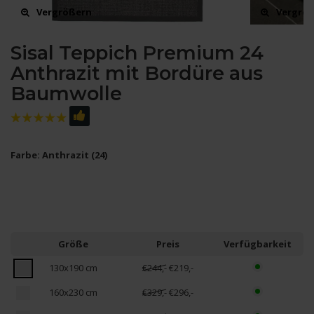
Vergrößern
Vergrö
Sisal Teppich Premium 24
Anthrazit mit Bordüre aus
Baumwolle
Farbe: Anthrazit (24)
Größe
Preis
Verfügbarkeit
130x190 cm
€244,-
€219,-
160x230 cm
€329,-
€296,-