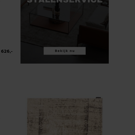
626,-
-