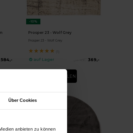
-10%
rm
Prosper 23 - Wolf Grey
Prosper 23 - Wolf Grey
★
★
★
★
★
(1)
584,-
369,-
auf Lager
406,-
DIREKT BESTELLEN
Über Cookies
 Medien anbieten zu können