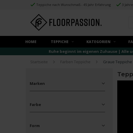
Teppiche nach Wunschmaß - 45 Jahr Erfahrung
3 Jahr
HOME
TEPPICHE
KATEGORIEN
F
Ruhe beginnt im eigenen Zuhause | Alle u
Startseite
Farben Teppiche
Graue Teppiche
Tepp
Marken
Alle Marken
Floorpassion
Farbe
Frans Molenaar
Fred van Leer
Beige
(19)
Mart Visser
Blau
(12)
Rivièra Maison
Form
Braun
(17)