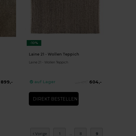
-10%
Laine 21 - Wollen Teppich
Laine 21 - Wollen Teppich
899,-
604,-
auf Lager
674,-
DIREKT BESTELLEN
Vorige
1
...
8
9