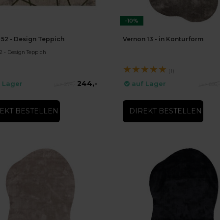
-10%
 52 - Design Teppich
Vernon 13 - in Konturform
2 - Design Teppich
★
★
★
★
★
(1)
244,-
 Lager
auf Lager
274,-
695,
EKT BESTELLEN
DIREKT BESTELLEN