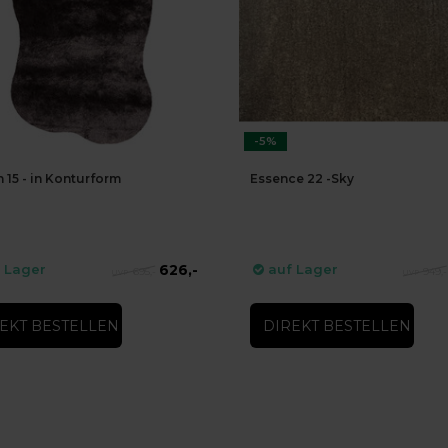
-5%
 15 - in Konturform
Essence 22 -Sky
626,-
 Lager
auf Lager
695,-
949,-
EKT BESTELLEN
DIREKT BESTELLEN