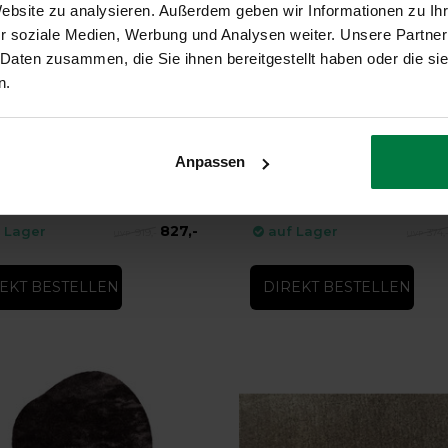
Website zu analysieren. Außerdem geben wir Informationen zu I
r soziale Medien, Werbung und Analysen weiter. Unsere Partner
 Daten zusammen, die Sie ihnen bereitgestellt haben oder die s
n.
-36%
3 - Grey White
Fonda 23 - Vintage Teppich
Anpassen
 - Grey White
Fonda 23 - Vintage Teppich
827,-
 Lager
auf Lager
919,-
374,
EKT BESTELLEN
DIREKT BESTELLEN