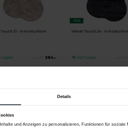
-10%
 Touch 21 - in Konturform
Velvet Touch 24 - in Konturfo
584,-
 Lager
auf Lager
649,-
649,-
EKT BESTELLEN
DIREKT BESTELLEN
Details
Cookies
nhalte und Anzeigen zu personalisieren, Funktionen für soziale