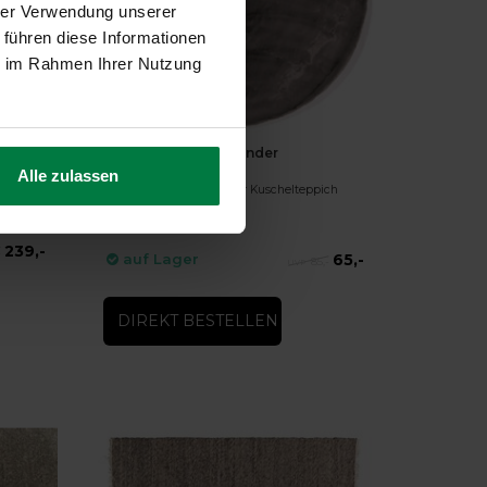
hrer Verwendung unserer
 führen diese Informationen
ie im Rahmen Ihrer Nutzung
-25%
Fay Dunkelgrau - Runder
Kuschelteppich
Alle zulassen
Fay Dunkelgrau - Runder Kuschelteppich
239,-
-
65,-
auf Lager
85,-
DIREKT BESTELLEN