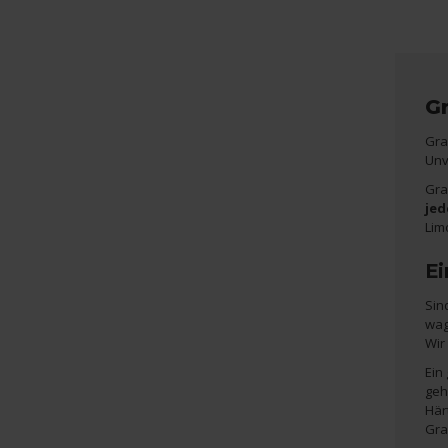
Gr
Gra
Unv
Gra
je
Lim
Ei
Sin
wag
Wir
Ein
geh
Här
Grau