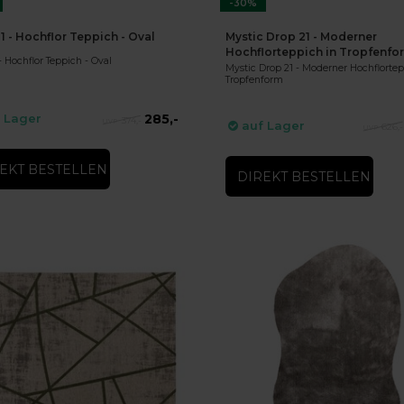
-30%
1 - Hochflor Teppich - Oval
Mystic Drop 21 - Moderner
Hochflorteppich in Tropfenfo
- Hochflor Teppich - Oval
Mystic Drop 21 - Moderner Hochflortep
Tropfenform
285,-
 Lager
374,-
auf Lager
626,-
EKT BESTELLEN
DIREKT BESTELLEN