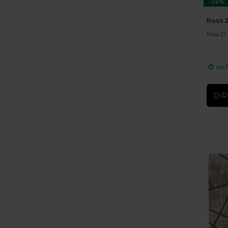
-25%
Ross 2
Ross 21 
auf
DIR