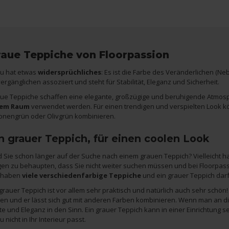
aue Teppiche von Floorpassion
u hat etwas
widersprüchliches
: Es ist die Farbe des Veränderlichen (N
ergänglichen assoziiert und steht für Stabilität, Eleganz und Sicherheit.
ue Teppiche schaffen eine elegante, großzügige und beruhigende Atmosphä
dem Raum
verwendet werden. Für einen trendigen und verspielten Look könn
onengrün oder Olivgrün kombinieren.
n grauer Teppich, für einen coolen Look
d Sie schon länger auf der Suche nach einem grauen Teppich? Vielleicht 
en zu behaupten, dass Sie nicht weiter suchen müssen und bei Floorpass
 haben
viele verschiedenfarbige Teppiche
und ein grauer Teppich darf 
 grauer Teppich ist vor allem sehr praktisch und natürlich auch sehr schö
en und er lässt sich gut mit anderen Farben kombinieren. Wenn man an d
te und Eleganz in den Sinn. Ein grauer Teppich kann in einer Einrichtung s
 nicht in Ihr Interieur passt.