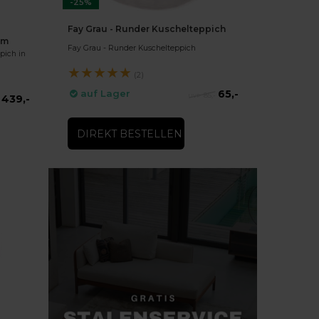
-25%
Fay Grau - Runder Kuschelteppich
rm
Fay Grau - Runder Kuschelteppich
pich in
★
★
★
★
★
(2)
65,-
auf Lager
85,-
439,-
DIREKT BESTELLEN