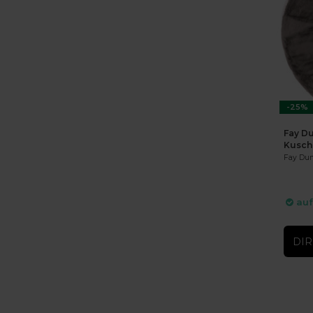
-25%
Fay Du
Kusch
Fay Dun
auf
DIR