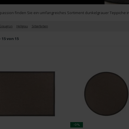
rpassion finden Sie ein umfangreiches Sortiment dunkelgrauer Teppiche in
Graugrün
Hellgrau
Silberfarben
- 15 von 15
-0%