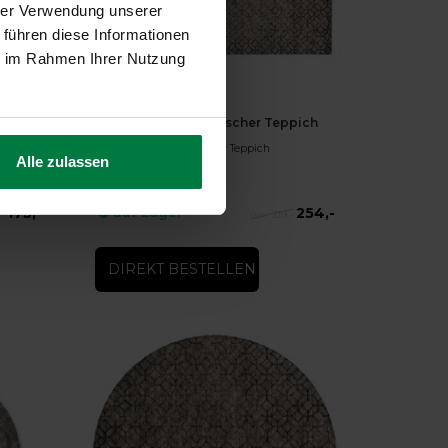
hrer Verwendung unserer
 führen diese Informationen
ie im Rahmen Ihrer Nutzung
-20%
ich
Noma 23 - Geometrischer Teppich
Noma 23 - Geometrischer Teppich
Alle zulassen
175,-
254,-
auf Lager
-
319,-
DIREKT BESTELLEN