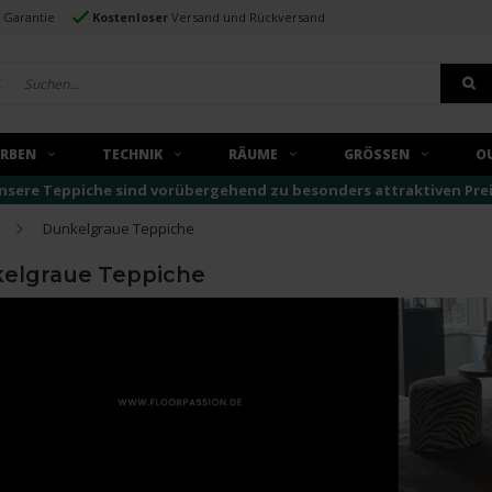
e Garantie
Kostenloser
Versand und Rückversand
ARBEN
TECHNIK
RÄUME
GRÖSSEN
O
nsere Teppiche sind vorübergehend zu besonders attraktiven Preise
Dunkelgraue Teppiche
elgraue Teppiche