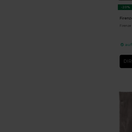
-20%
Firenz
Firenze 
auf
DIR