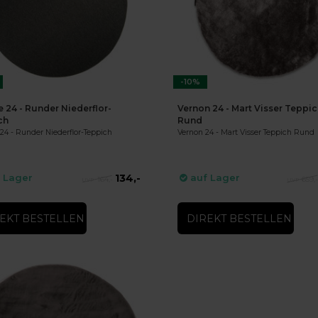
-10%
e 24 - Runder Niederflor-
Vernon 24 - Mart Visser Teppi
ch
Rund
24 - Runder Niederflor-Teppich
Vernon 24 - Mart Visser Teppich Rund
134,-
 Lager
auf Lager
164,-
659,
EKT BESTELLEN
DIREKT BESTELLEN