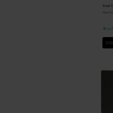
Sisal 
Sisal Ou
auf
DIR