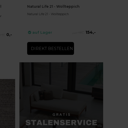
l
Natural Life 21 - Wollteppich
Natural Life 21 - Wollteppich
or
154,-
auf Lager
194,-
0,-
0,-
DIREKT BESTELLEN