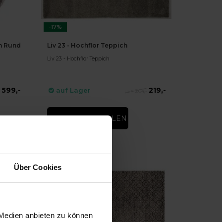
-17%
ch Rund
Liv 23 - Hochflor Teppich
Liv 23 - Hochflor Teppich
599,-
219,-
auf Lager
-
264,-
DIREKT BESTELLEN
Über Cookies
 Medien anbieten zu können