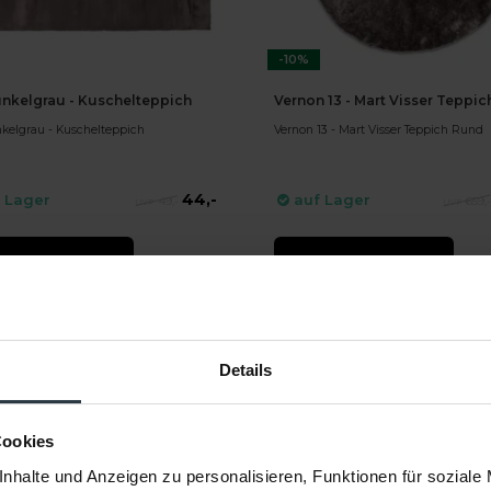
-10%
nkelgrau - Kuschelteppich
Vernon 13 - Mart Visser Teppi
kelgrau - Kuschelteppich
Vernon 13 - Mart Visser Teppich Rund
44,-
 Lager
auf Lager
49,-
659,
EKT BESTELLEN
DIREKT BESTELLEN
Details
Cookies
nhalte und Anzeigen zu personalisieren, Funktionen für soziale