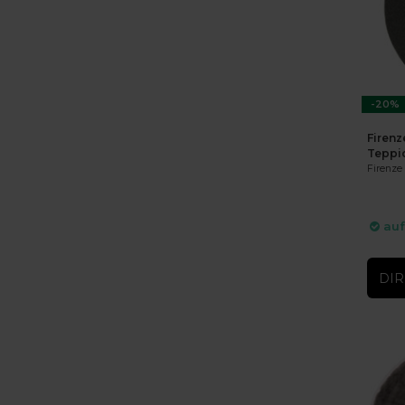
-20%
Firenz
Teppi
Firenze 
auf
DIR