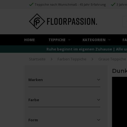
Teppiche nach Wunschmaß - 45 Jahr Erfahrung
3 Jahr
HOME
TEPPICHE
KATEGORIEN
F
Ruhe beginnt im eigenen Zuhause | Alle u
Startseite
Farben Teppiche
Graue Teppiche
Dunk
Marken
Alle Marken
Floorpassion
Farbe
Frans Molenaar
Mart Visser
Braun
(4)
Grau
(13)
Form
Grün
(1)