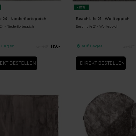
-10%
e 24 - Niederflorteppich
Beach Life 21 - Wollteppich
24 - Niederflorteppich
Beach Life 21 - Wollteppich
119,-
 Lager
auf Lager
149,-
721,-
EKT BESTELLEN
DIREKT BESTELLEN