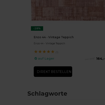
-28%
Enzo 44 - Vintage Teppich
Enzo 44 - Vintage Teppich
★
★
★
★
★
(1)
164,-
auf Lager
229,-
DIREKT BESTELLEN
Schlagworte