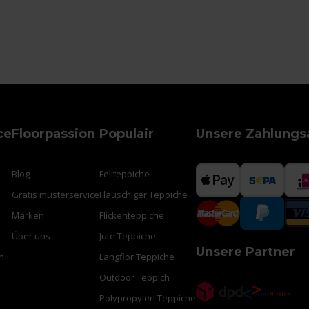
ce
Floorpassion
Populair
Unsere Zahlungs
Blog
Fellteppiche
Gratis musterservice
Flauschiger Teppiche
Marken
Flickenteppiche
Über uns
Jute Teppiche
Unsere Partner
n
Langflor Teppiche
Outdoor Teppich
Polypropylen Teppiche