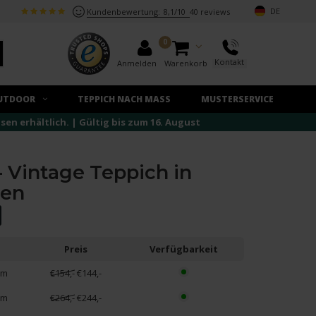
DE
Kundenbewertung:
8,1/10
40 reviews
0
Kontakt
Anmelden
Warenkorb
UTDOOR
TEPPICH NACH MASS
MUSTERSERVICE
n erhältlich. | Gültig bis zum 16. August
- Vintage Teppich in
nen
Preis
Verfügbarkeit
cm
€154,-
€144,-
cm
€264,-
€244,-