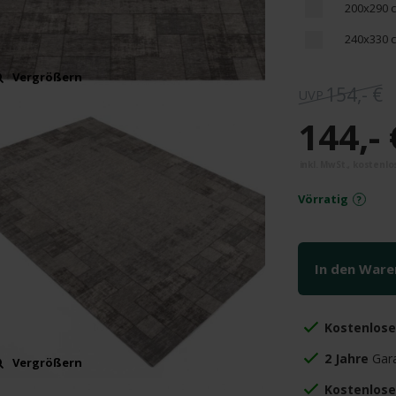
200x290 
240x330 
Vergrößern
154,- €
144,- 
Vörratig
In den War
Kostenlos
2 Jahre
Gara
Vergrößern
Kostenlose