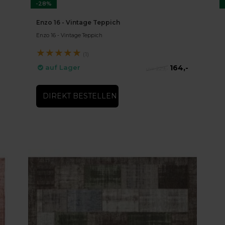
-28%
Enzo 16 - Vintage Teppich
Enzo 16 - Vintage Teppich
★
★
★
★
★
(1)
164,-
auf Lager
229,-
DIREKT BESTELLEN