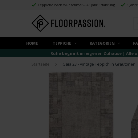
Teppiche nach Wunschmaß - 45 Jahr Erfahrung
3 Jahr
HOME
TEPPICHE
KATEGORIEN
F
Ruhe beginnt im eigenen Zuhause | Alle u
Startseite
Gaia 23 - Vintage Teppich in Grautönen