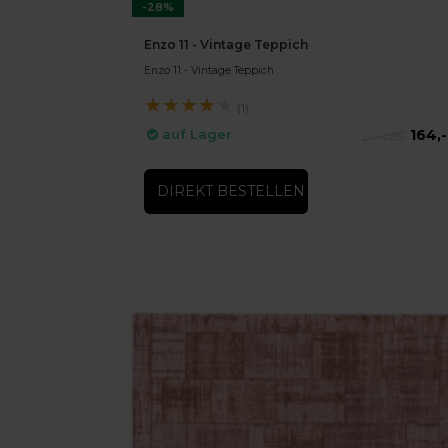
-28%
Enzo 11 - Vintage Teppich
Enzo 11 - Vintage Teppich
★
★
★
★
★
(1)
164,-
auf Lager
229,-
DIREKT BESTELLEN