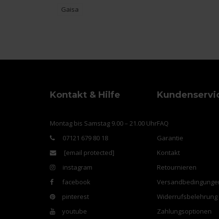
Gaisa
Kontakt & Hilfe
Kundenservi
Montag bis Samstag 9.00 – 21.00 Uhr
FAQ
07121 679 80 18
Garantie
[email protected]
Kontakt
instagram
Retournieren
facebook
Versandbedingunge
pinterest
Widerrufsbelehrung
youtube
Zahlungsoptionen