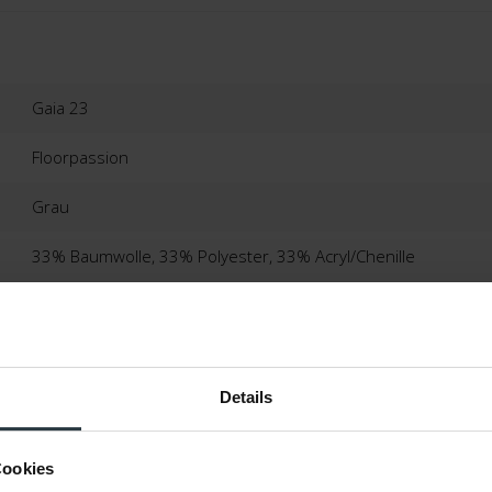
Gaia 23
Floorpassion
Grau
33% Baumwolle, 33% Polyester, 33% Acryl/Chenille
Ca. 0,5 Cm
Bergamo, Italien
Details
2 Jahre Herstellergarantie
Geeignet
Cookies