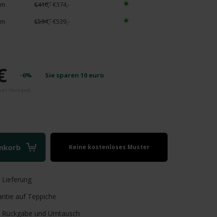
cm
€416,-
€374,-
cm
€594,-
€539,-
€
-6%
Sie sparen
10
euro
enkorb
Keine kostenloses Muster
verfügbar
e
Lieferung
ntie auf Teppiche
Rückgabe und Umtausch