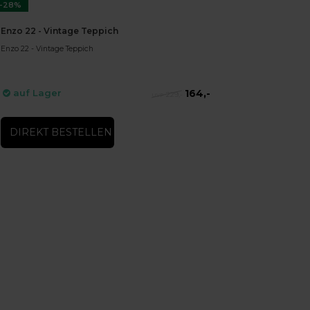
-28%
Enzo 22 - Vintage Teppich
Enzo 22 - Vintage Teppich
164,-
auf Lager
229,-
DIREKT BESTELLEN