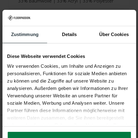
33% Baumwolle | 33% Acryl | 33% Polyester
Höhe:
Ca. 0,5 Zentimeter
Produktionstechnik:
Jacquard-Gewebt
Zustimmung
Details
Über Cookies
Produktionsland:
Italien
Garantie:
2 Jahre
Diese Webseite verwendet Cookies
Wir verwenden Cookies, um Inhalte und Anzeigen zu
Fußbodenheizung:
Geeignet
personalisieren, Funktionen für soziale Medien anbieten
zu können und die Zugriffe auf unsere Website zu
analysieren. Außerdem geben wir Informationen zu Ihrer
Bewertungen
Verwendung unserer Website an unsere Partner für
soziale Medien, Werbung und Analysen weiter. Unsere
Produkt
Partner führen diese Informationen möglicherweise mit
weiteren Daten zusammen, die Sie ihnen bereitgestellt
haben oder die sie im Rahmen Ihrer Nutzung der Dienste
gesammelt haben.
Ergänzende Produkte