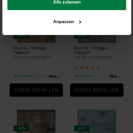
Alle zulassen
Anpassen
-28%
-28%
Enzo 14 - Vintage
Enzo 16 - Vintage
Teppich
Teppich
Enzo 14 - Vintage Teppich
Enzo 16 - Vintage Teppich
★
★
★
★
★
(1)
164,-
164,-
auf Lager
auf Lager
229,-
229,-
DIREKT BESTELLEN
DIREKT BESTELLEN
-28%
-28%