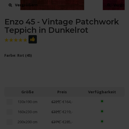
Vergrößern
Vergrö
Enzo 45 - Vintage Patchwork
Teppich in Dunkelrot
Farbe: Rot (45)
Größe
Preis
Verfügbarkeit
130x190 cm
€229,-
€164,-
160x230 cm
€329,-
€219,-
200x200 cm
€374,-
€285,-