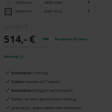
200x290 cm
€539,-
€384,-
240x330 cm
€725,-
€514,-
725,- €
514,- €
-29%
Sie sparen
211
euro
Vörratig
Kostenlose
Lieferung
2 Jahre
Garantie auf Teppiche
Kostenlose
Rückgabe und Umtausch
Wählen Sie Ihren gewünschten Liefertag
Jetzt kaufen, später zahlen oder finanzieren