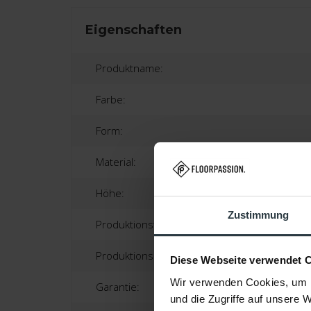
Eigenschaften
Produktname:
Farbe:
Form:
Material:
Höhe:
Zustimmung
Produktionstechnik:
Produktionsland:
Diese Webseite verwendet 
Wir verwenden Cookies, um I
Garantie:
und die Zugriffe auf unsere 