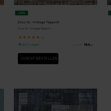
-28%
Enzo 16 - Vintage Teppich
Enzo 16 - Vintage Teppich
★
★
★
★
★
(1)
164,-
auf Lager
229,-
DIREKT BESTELLEN