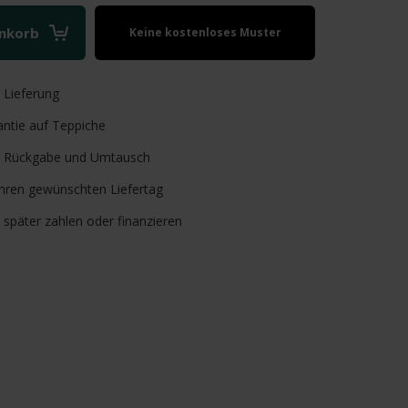
enkorb
Keine kostenloses Muster
verfügbar
e
Lieferung
ntie auf Teppiche
Rückgabe und Umtausch
Ihren gewünschten Liefertag
, später zahlen oder finanzieren