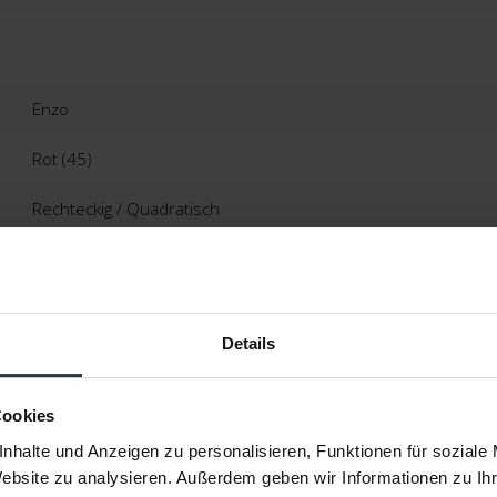
Enzo
Rot (45)
Rechteckig / Quadratisch
33% Baumwolle | 33% Acryl | 33% Polyester
Ca. 0,5 Zentimeter
Details
Jacquard-Gewebt
Italien
Cookies
nhalte und Anzeigen zu personalisieren, Funktionen für soziale
2 Jahre
Website zu analysieren. Außerdem geben wir Informationen zu I