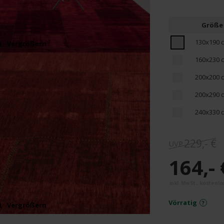
Größe
130x190 
Vergrößern
160x230 
200x200 
200x290 
240x330 
229,- €
164,- 
Vörratig
Vergrößern