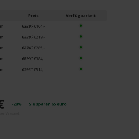
Preis
Verfügbarkeit
cm
€229,-
€164,-
cm
€329,-
€219,-
cm
€374,-
€285,-
cm
€539,-
€384,-
cm
€725,-
€514,-
€
-28%
Sie sparen
65
euro