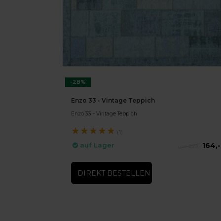
-28%
Enzo 33 - Vintage Teppich
Enzo 33 - Vintage Teppich
★
★
★
★
★
(1)
164,-
auf Lager
229,-
DIREKT BESTELLEN