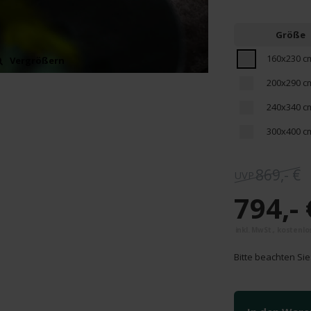
Größe
160x230 c
Vergrößern
Vergrößern
200x290 c
240x340 c
300x400 c
869,- €
794,- 
Bitte beachten Sie