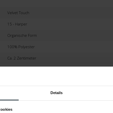
Velvet Touch
15 - Harper
Organische Form
100% Polyester
Ca. 2 Zentimeter
Maschinell Getuftet
Niederlande
2 Jahre
Details
Geeignet
Cookies