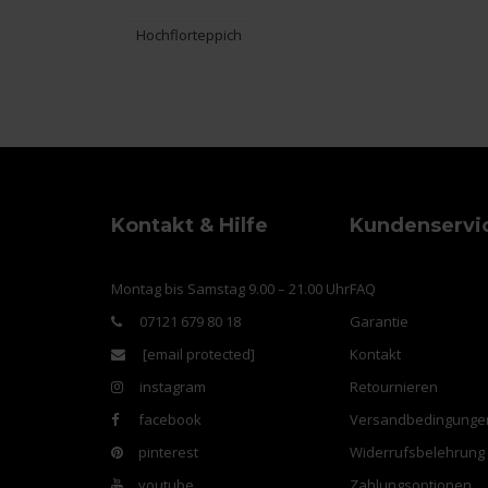
Hochflorteppich
Kontakt & Hilfe
Kundenservi
Montag bis Samstag 9.00 – 21.00 Uhr
FAQ
07121 679 80 18
Garantie
[email protected]
Kontakt
instagram
Retournieren
facebook
Versandbedingunge
pinterest
Widerrufsbelehrung
youtube
Zahlungsoptionen