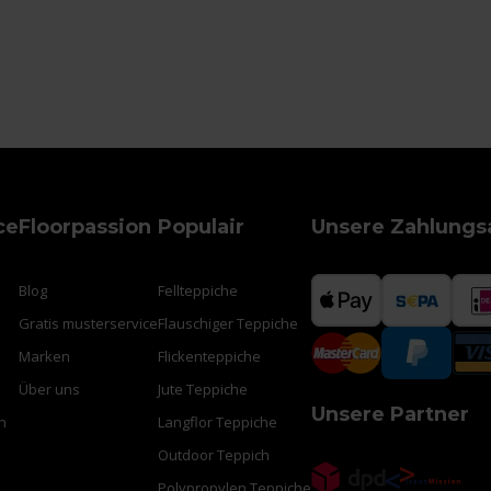
ce
Floorpassion
Populair
Unsere Zahlungs
Blog
Fellteppiche
Gratis musterservice
Flauschiger Teppiche
Marken
Flickenteppiche
Über uns
Jute Teppiche
Unsere Partner
n
Langflor Teppiche
Outdoor Teppich
Polypropylen Teppiche