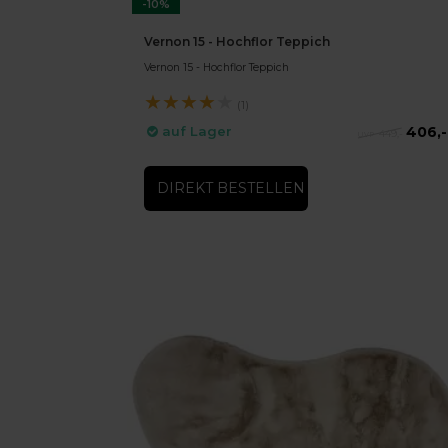
-10%
Vernon 15 - Hochflor Teppich
Vernon 15 - Hochflor Teppich
★
★
★
★
★
(1)
406,-
auf Lager
449,-
DIREKT BESTELLEN