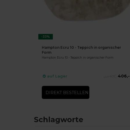
-33%
Hampton Ecru 10 - Teppich in organischer
Form
Hampton Ecru 10 - Teppich in organischer Form
406,-
auf Lager
604,-
DIREKT BESTELLEN
Schlagworte