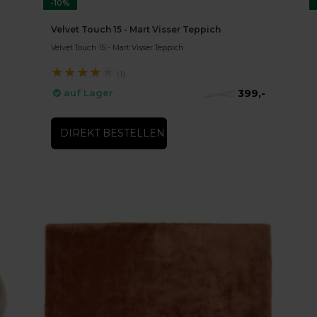
-10%
Velvet Touch 15 - Mart Visser Teppich
Velvet Touch 15 - Mart Visser Teppich
★
★
★
★
★
(1)
399,-
auf Lager
443,-
DIREKT BESTELLEN