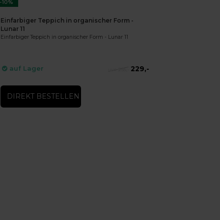
-10%
Einfarbiger Teppich in organischer Form -
Lunar 11
Einfarbiger Teppich in organischer Form - Lunar 11
229,-
auf Lager
255,-
DIREKT BESTELLEN