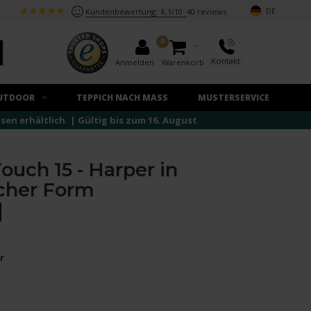
DE
Kundenbewertung:
8,1/10
40 reviews
0
Kontakt
Anmelden
Warenkorb
UTDOOR
TEPPICH NACH MASS
MUSTERSERVICE
n erhältlich. | Gültig bis zum 16. August
ouch 15 - Harper in
cher Form
r