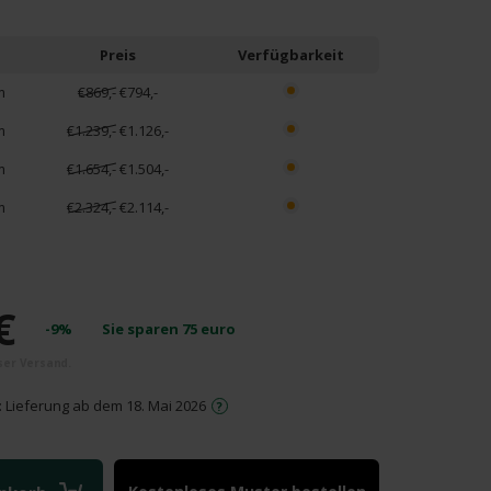
Preis
Verfügbarkeit
m
€869,-
€794,-
m
€1.239,-
€1.126,-
m
€1.654,-
€1.504,-
m
€2.324,-
€2.114,-
€
-9%
Sie sparen
75
euro
: Lieferung ab dem 18. Mai 2026