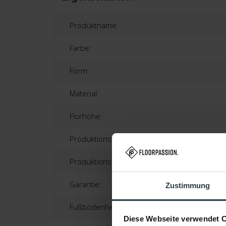
Produktname:
Farbe:
Form:
Material:
Florhöhe:
Produktionstechnik:
Produktionsland:
Garantie:
Zustimmung
Fußbodenheizung:
Diese Webseite verwendet 