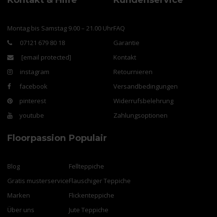
Kontakt & Hilfe
Kundenservice
Montag bis Samstag 9.00 – 21.00 Uhr
FAQ
07121 679 80 18
Garantie
[email protected]
Kontakt
instagram
Retournieren
facebook
Versandbedingungen
pinterest
Widerrufsbelehrung
youtube
Zahlungsoptionen
Floorpassion
Populair
Blog
Fellteppiche
Gratis musterservice
Flauschiger Teppiche
Marken
Flickenteppiche
Über uns
Jute Teppiche