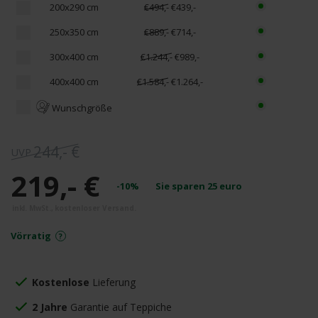
200x290 cm
€494,-
€439,-
250x350 cm
€889,-
€714,-
300x400 cm
€1.244,-
€989,-
400x400 cm
€1.584,-
€1.264,-
Wunschgröße
244,- €
219,- €
-10%
Sie sparen
25
euro
Vörratig
Kostenlose
Lieferung
2 Jahre
Garantie auf Teppiche