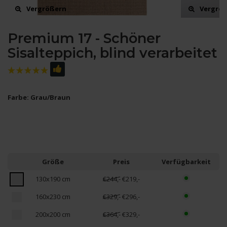
Vergrößern
Vergrö
Premium 17 - Schöner
Sisalteppich, blind verarbeitet
Farbe: Grau/Braun
Größe
Preis
Verfügbarkeit
130x190 cm
€244,-
€219,-
160x230 cm
€329,-
€296,-
200x200 cm
€364,-
€329,-