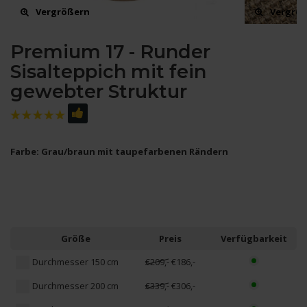
Vergrößern
Vergrö
Premium 17 - Runder
Sisalteppich mit fein
gewebter Struktur
Farbe: Grau/braun mit taupefarbenen Rändern
Größe
Preis
Verfügbarkeit
Durchmesser 150 cm
€209,-
€186,-
Durchmesser 200 cm
€339,-
€306,-