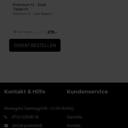
Premium 12 - Sisal
Teppich
Premium 12 - Sisal Teppich
219,-
auf Lager
244,-
DIREKT BESTELLEN
Kontakt & Hilfe
Kundenservice
Montag bis Samstag 9.00 – 21.00 Uhr
FAQ
07121 679 80 18
Garantie
[email protected]
Kontakt