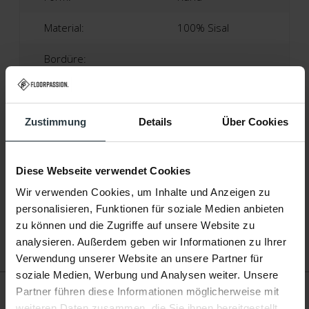
Material:
100% Sisal
Bordüre:
Baumwolle | Ca. 5 Zentimeter
Höhe:
Ca. 0,5 Zentimeter
Zustimmung
Details
Über Cookies
Produktionstechnik:
Maschinell Gewebt
Diese Webseite verwendet Cookies
Produktionsland:
Niederlande
Wir verwenden Cookies, um Inhalte und Anzeigen zu
personalisieren, Funktionen für soziale Medien anbieten
Garantie:
2 Jahre
zu können und die Zugriffe auf unsere Website zu
analysieren. Außerdem geben wir Informationen zu Ihrer
Fußbodenheizung:
Geeignet
Verwendung unserer Website an unsere Partner für
soziale Medien, Werbung und Analysen weiter. Unsere
Bewertungen
Partner führen diese Informationen möglicherweise mit
weiteren Daten zusammen, die Sie ihnen bereitgestellt