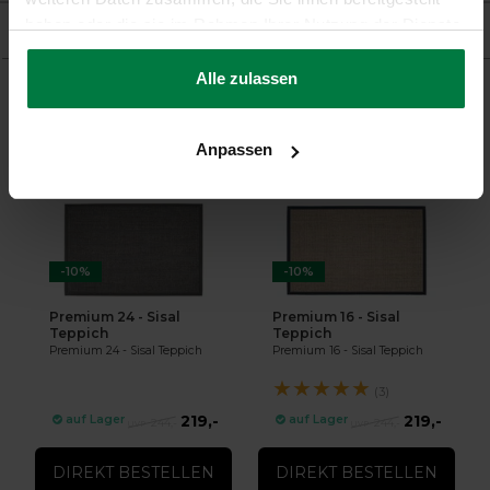
haben oder die sie im Rahmen Ihrer Nutzung der Dienste
Produkt
gesammelt haben.
Alle zulassen
Ergänzende Produkte
Anpassen
-10%
-10%
Premium 24 - Sisal
Premium 16 - Sisal
Teppich
Teppich
Premium 24 - Sisal Teppich
Premium 16 - Sisal Teppich
★
★
★
★
★
(3)
219,-
219,-
auf Lager
auf Lager
244,-
244,-
DIREKT BESTELLEN
DIREKT BESTELLEN