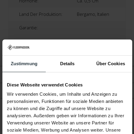
Florhöhe:
Ca. 0,5 Cm
Land Der Produktion:
Bergamo, Italien
Garantie:
2 Jahre Herstellergarantie
Fußbodenheizung:
Geeignet
Zustimmung
Details
Über Cookies
Bewertungen
Diese Webseite verwendet Cookies
Produkt
Wir verwenden Cookies, um Inhalte und Anzeigen zu
personalisieren, Funktionen für soziale Medien anbieten
zu können und die Zugriffe auf unsere Website zu
analysieren. Außerdem geben wir Informationen zu Ihrer
Ergänzende Produkte
Verwendung unserer Website an unsere Partner für
soziale Medien, Werbung und Analysen weiter. Unsere