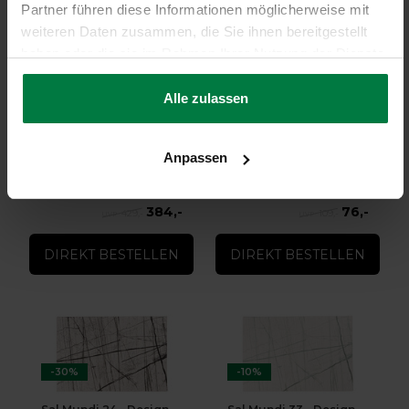
Partner führen diese Informationen möglicherweise mit
weiteren Daten zusammen, die Sie ihnen bereitgestellt
haben oder die sie im Rahmen Ihrer Nutzung der Dienste
-10%
-30%
gesammelt haben.
Alle zulassen
Sal Mundi 11 - Design
Sal Mundi 23 - Design
Teppich
Teppich
Sal Mundi 11 - Design Teppich
Sal Mundi 23 - Design
Teppich
Anpassen
★
★
★
★
★
(1)
auf Lager
2-weken levertijd
384,-
76,-
429,-
109,-
DIREKT BESTELLEN
DIREKT BESTELLEN
-30%
-10%