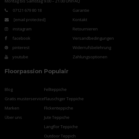
Montag bis Samstag 9.00 – 21.00 Uhr
FAQ
07121 679 80 18
Garantie
[email protected]
Kontakt
instagram
Retournieren
facebook
Versandbedingungen
pinterest
Widerrufsbelehrung
youtube
Zahlungsoptionen
Floorpassion
Populair
Blog
Fellteppiche
Gratis musterservice
Flauschiger Teppiche
Marken
Flickenteppiche
Über uns
Jute Teppiche
Langflor Teppiche
Outdoor Teppich