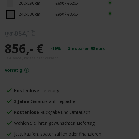
200x290 cm
€696,-
€626,-
240x330 cm
€954,-
€856,-
954,- €
856,- €
-10%
Sie sparen
98
euro
Vörratig
Kostenlose
Lieferung
2 Jahre
Garantie auf Teppiche
Kostenlose
Rückgabe und Umtausch
Wählen Sie Ihren gewünschten Liefertag
Jetzt kaufen, später zahlen oder finanzieren