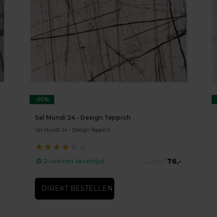
-30%
Sal Mundi 24 - Design Teppich
Sal Mundi 24 - Design Teppich
★
★
★
★
★
(1)
76,-
2-weken levertijd
109,-
DIREKT BESTELLEN