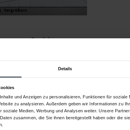
Vergrößern
gen
Produkt
Details
Sal Mundi 11
Cookies
nhalte und Anzeigen zu personalisieren, Funktionen für soziale
Floorpassion
Website zu analysieren. Außerdem geben wir Informationen zu I
r soziale Medien, Werbung und Analysen weiter. Unsere Partner
11, Beige
 Daten zusammen, die Sie ihnen bereitgestellt haben oder die s
33% Polyester, 33% Baumwolle, 33% Acryl/Chenille
n.