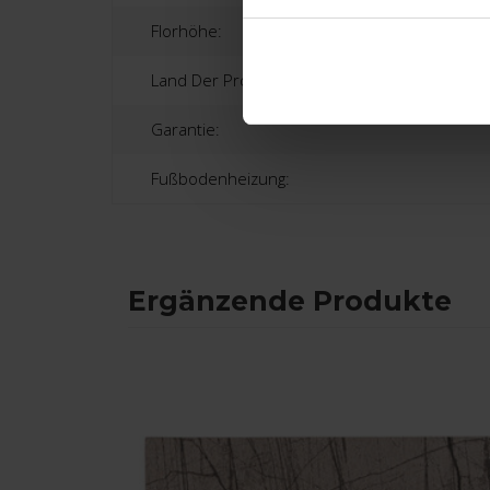
Florhöhe:
Land Der Produktion:
Garantie:
Fußbodenheizung:
Ergänzende Produkte