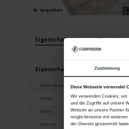
Vergrößern
Eigenschaften
Bewertun
Zustimmung
Eigenschaften
Artikel Name:
Diese Webseite verwendet 
Wir verwenden Cookies, um I
Marke:
und die Zugriffe auf unsere 
Website an unsere Partner fü
Farbe:
möglicherweise mit weiteren
Material:
der Dienste gesammelt habe