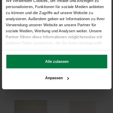
Wir verwenden Cookies, um Inhalte und Anzeigen zu
Fußbodenheizung:
Geeignet
personalisieren, Funktionen für soziale Medien anbieten
zu können und die Zugriffe auf unsere Website zu
analysieren. Außerdem geben wir Informationen zu Ihrer
Verwendung unserer Website an unsere Partner für
soziale Medien, Werbung und Analysen weiter. Unsere
Partner führen diese Informationen möglicherweise mit
weiteren Daten zusammen, die Sie ihnen bereitgestellt
Bewertungen
haben oder die sie im Rahmen Ihrer Nutzung der Dienste
gesammelt haben.
Produkt
Alle zulassen
Anpassen
Ergänzende Produkte