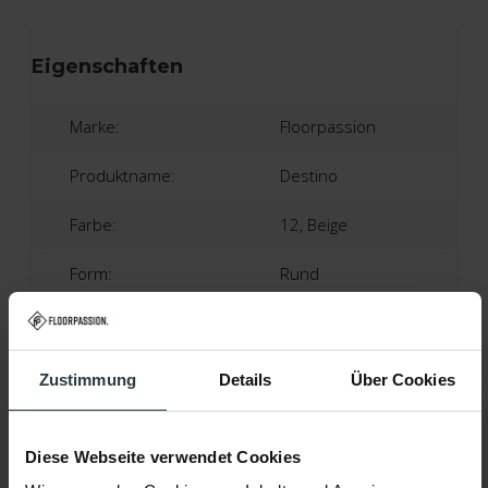
Eigenschaften
Marke:
Floorpassion
Produktname:
Destino
Farbe:
12, Beige
Form:
Rund
Material:
100% Polyester
Florhöhe:
Ca. 3 Zentimeter
Zustimmung
Details
Über Cookies
Produktionstechnik:
Tufting
Diese Webseite verwendet Cookies
Garantie:
2 Jahre