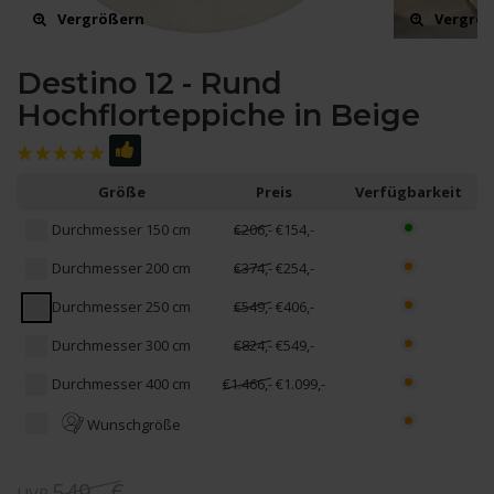
Vergrößern
Vergrö
Destino 12 - Rund
Hochflorteppiche in Beige
Größe
Preis
Verfügbarkeit
Durchmesser 150 cm
€206,-
€154,-
Durchmesser 200 cm
€374,-
€254,-
Durchmesser 250 cm
€549,-
€406,-
Durchmesser 300 cm
€824,-
€549,-
Durchmesser 400 cm
€1.466,-
€1.099,-
Wunschgröße
549,- €