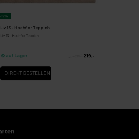
-17%
Liv 13 - Hochflor Teppich
Liv 13 - Hochflor Teppich
219,-
auf Lager
264,-
DIREKT BESTELLEN
arten