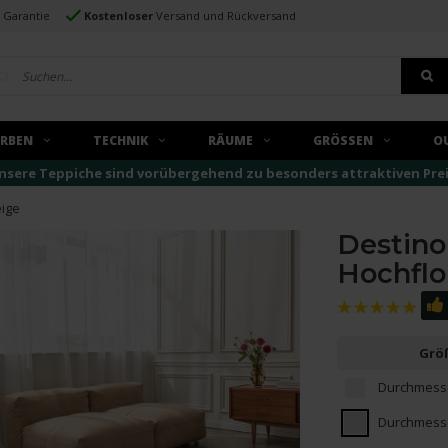
e Garantie
Kostenloser
Versand und Rückversand
ARBEN
TECHNIK
RÄUME
GRÖSSEN
O
nsere Teppiche sind vorübergehend zu besonders attraktiven Preise
eige
Destino
Hochflo
Grö
Durchmesse
Durchmesse