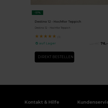
-51%
Destino 12 - Hochflor Teppich
Destino 12 - Hochflor Teppich
★
★
★
★
★
(3)
76,-
auf Lager
154,-
DIREKT BESTELLEN
Kontakt & Hilfe
Kundenservi