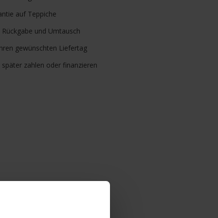
ntie auf Teppiche
Rückgabe und Umtausch
Ihren gewünschten Liefertag
, später zahlen oder finanzieren