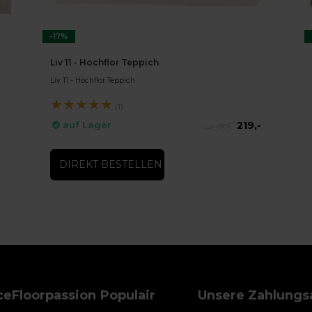
-17%
Liv 11 - Hochflor Teppich
Liv 11 - Hochflor Teppich
★
★
★
★
★
(1)
219,-
auf Lager
264,-
DIREKT BESTELLEN
ce
Floorpassion
Populair
Unsere Zahlungs