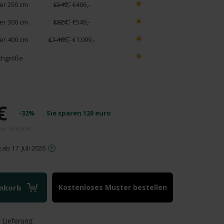
r 250 cm
€549,-
€406,-
r 300 cm
€824,-
€549,-
r 400 cm
€1.466,-
€1.099,-
hgröße
€
-32%
Sie sparen
120
euro
ab 17. Juli 2026
enkorb
Kostenloses Muster bestellen
e
Lieferung