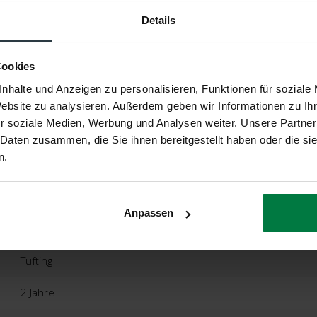
Details
Cookies
Floorpassion
nhalte und Anzeigen zu personalisieren, Funktionen für soziale
Destino
Website zu analysieren. Außerdem geben wir Informationen zu I
r soziale Medien, Werbung und Analysen weiter. Unsere Partner
12, Beige
 Daten zusammen, die Sie ihnen bereitgestellt haben oder die s
n.
Rund
100% Polyester
Anpassen
Ca. 3 Zentimeter
Tufting
2 Jahre