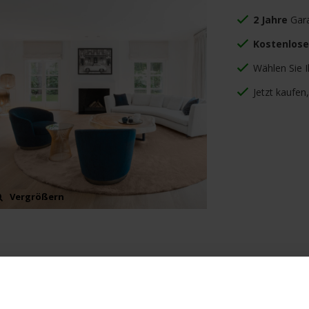
2 Jahre
Gara
Kostenlose
Wählen Sie 
Jetzt kaufen
Vergrößern
Vergrößern
gen
Produkt