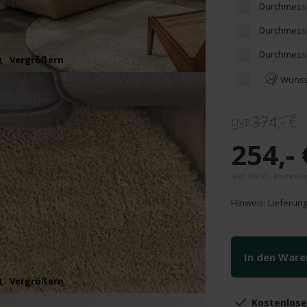
Durchmesse
Durchmesse
Durchmesse
Vergrößern
Wunsc
374,- €
254,- 
Hinweis: Lieferung 
In den War
Vergrößern
Kostenlos