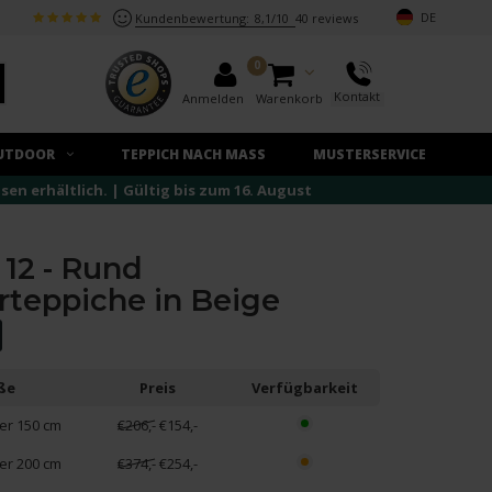
DE
Kundenbewertung:
8,1/10
40 reviews
0
Kontakt
Anmelden
Warenkorb
UTDOOR
TEPPICH NACH MASS
MUSTERSERVICE
n erhältlich. | Gültig bis zum 16. August
 12 - Rund
rteppiche in Beige
ße
Preis
Verfügbarkeit
r 150 cm
€206,-
€154,-
r 200 cm
€374,-
€254,-