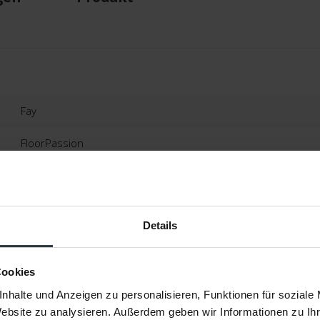
Fay
FloorPassion
Creme Weiß
100% Polyester
Details
Ca. 3,5 Cm
Maschinell Gewebt
Cookies
nhalte und Anzeigen zu personalisieren, Funktionen für soziale
2 Jahre
Website zu analysieren. Außerdem geben wir Informationen zu I