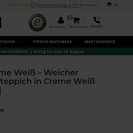
DE
Kundenbewertung:
8,1/10
40 reviews
0
Kontakt
Anmelden
Warenkorb
UTDOOR
TEPPICH NACH MASS
MUSTERSERVICE
n erhältlich. | Gültig bis zum 16. August
me Weiß – Weicher
teppich in Creme Weiß
iß