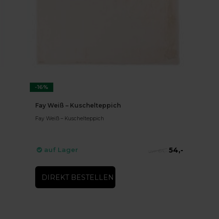
-16%
Fay Weiß – Kuschelteppich
Fay Weiß – Kuschelteppich
54,-
auf Lager
64,-
DIREKT BESTELLEN