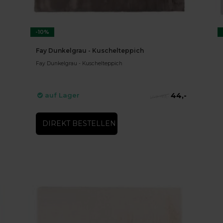
-10%
Fay Dunkelgrau - Kuschelteppich
Fay Dunkelgrau - Kuschelteppich
44,-
auf Lager
49,-
DIREKT BESTELLEN