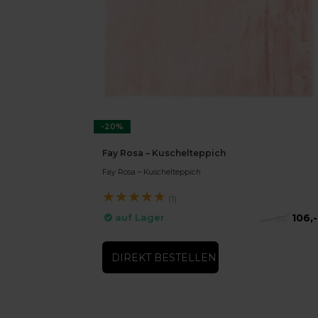
-20%
Fay Rosa – Kuschelteppich
Fay Rosa – Kuschelteppich
★
★
★
★
★
(1)
106,-
auf Lager
134,-
DIREKT BESTELLEN