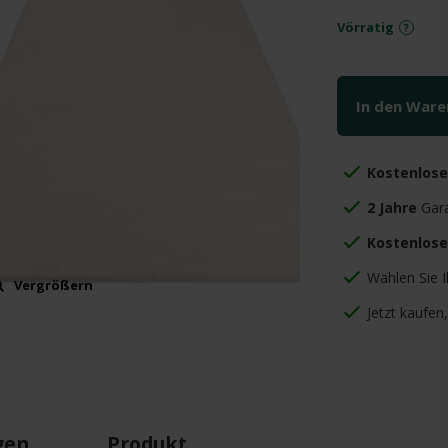
Vörratig
In den War
Kostenlos
2 Jahre
Gara
Kostenlose
Wählen Sie 
Vergrößern
Jetzt kaufen
gen
Produkt