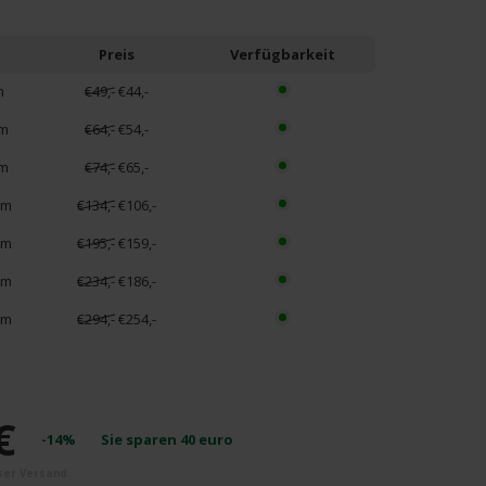
Preis
Verfügbarkeit
m
€49,-
€44,-
cm
€64,-
€54,-
cm
€74,-
€65,-
cm
€134,-
€106,-
cm
€195,-
€159,-
cm
€234,-
€186,-
cm
€294,-
€254,-
€
-14%
Sie sparen
40
euro