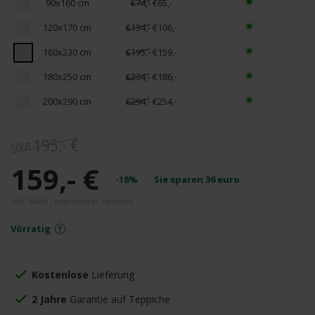
90x160 cm
€74,-
€65,-
120x170 cm
€134,-
€106,-
160x230 cm
€195,-
€159,-
180x250 cm
€234,-
€186,-
200x290 cm
€294,-
€254,-
195,- €
159,- €
-18%
Sie sparen
36
euro
Vörratig
Kostenlose
Lieferung
2 Jahre
Garantie auf Teppiche