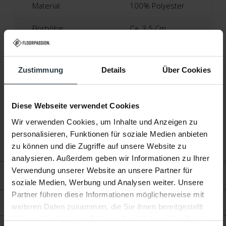
Material:
100% Polyester
Florhöhe:
Ca. 3,5 Cm
Herstellung:
Maschinell Gewebt
Zustimmung
Details
Über Cookies
Garantie:
2 Jahre
Fußbodenheizung:
Geeignet
Diese Webseite verwendet Cookies
Wir verwenden Cookies, um Inhalte und Anzeigen zu
personalisieren, Funktionen für soziale Medien anbieten
zu können und die Zugriffe auf unsere Website zu
analysieren. Außerdem geben wir Informationen zu Ihrer
Verwendung unserer Website an unsere Partner für
Bewertungen
soziale Medien, Werbung und Analysen weiter. Unsere
Partner führen diese Informationen möglicherweise mit
Produkt
weiteren Daten zusammen, die Sie ihnen bereitgestellt
haben oder die sie im Rahmen Ihrer Nutzung der Dienste