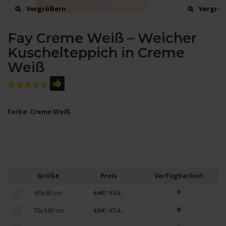
Vergrößern
Vergrö
Fay Creme Weiß – Weicher
Kuschelteppich in Creme
Weiß
Farbe: Creme Weiß
Größe
Preis
Verfügbarkeit
60x90 cm
€49,-
€44,-
70x140 cm
€64,-
€54,-