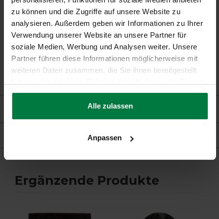
Garantie:
2 Jahre
zu können und die Zugriffe auf unsere Website zu
analysieren. Außerdem geben wir Informationen zu Ihrer
Fußbodenheizung:
Geeignet
Verwendung unserer Website an unsere Partner für
soziale Medien, Werbung und Analysen weiter. Unsere
Partner führen diese Informationen möglicherweise mit
weiteren Daten zusammen, die Sie ihnen bereitgestellt
haben oder die sie im Rahmen Ihrer Nutzung der Dienste
gesammelt haben.
Alle zulassen
Bewertungen
Produkt
Anpassen
Ergänzende Produkte