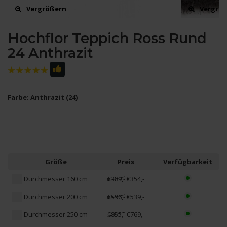
Vergrößern
Vergrö
Hochflor Teppich Ross Rund
24 Anthrazit
Farbe: Anthrazit (24)
Größe
Preis
Verfügbarkeit
Durchmesser 160 cm
€389,-
€354,-
Durchmesser 200 cm
€596,-
€539,-
Durchmesser 250 cm
€855,-
€769,-