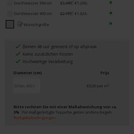
Durchmesser 300 cm
€1.344,-
€1.209,-
Durchmesser 400 cm
€2.136,-
€1.924,-
Wunschgröße
Binnen 48-uur geleverd of op afspraak
Keine zusätzlichen Kosten
Hochwertige Verarbeitung
Diameter (cm)
Prijs
2
€0,00 per m
Bitte rechnen Sie mit einer Maßabweichung von ca.
3%
. Für maßgefertigte Teppiche gelten andere Regeln
Rückgabebedingungen
.