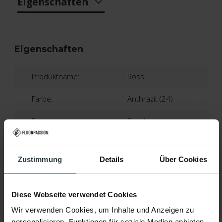
Eigenschaften
Eigenschaften
Produktname:
Ross
Farbe:
Anthrazit (24)
Form:
Rund
Material:
100% Polyester
Zustimmung
Details
Über Cookies
Florhöhe:
Ca. 5 Zentimeter
Produktionstechnik:
Tufting
Diese Webseite verwendet Cookies
Produktionsland:
Niederlande
Wir verwenden Cookies, um Inhalte und Anzeigen zu
personalisieren, Funktionen für soziale Medien anbieten