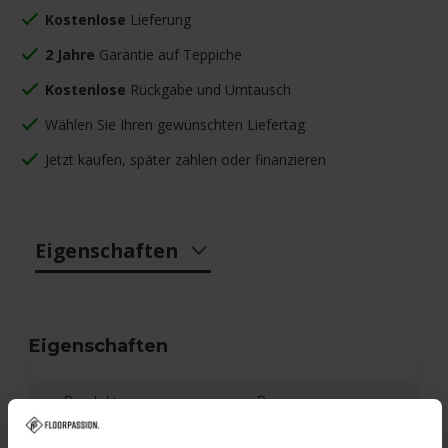
Kostenlose
Lieferung
2 Jahre
Garantie auf Teppiche
Kostenlose
Rückgabe und Umtausch
Wählen Sie Ihren gewünschten Liefertag
Jetzt kaufen, später zahlen oder finanzieren
Eigenschaften
Eigenschaften
Produktname:
Ross
Farbe:
Anthrazit/Grau Mix 26