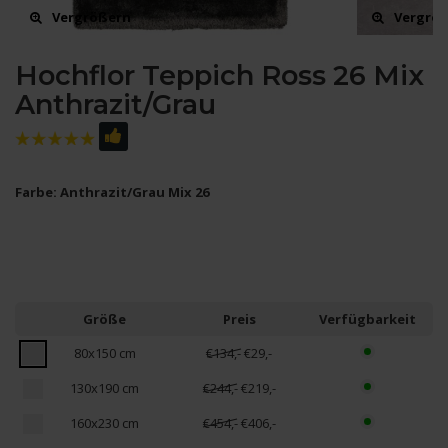
Vergrößern
Vergrö
Hochflor Teppich Ross 26 Mix
Anthrazit/Grau
Farbe: Anthrazit/Grau Mix 26
Größe
Preis
Verfügbarkeit
80x150 cm
€134,-
€29,-
130x190 cm
€244,-
€219,-
160x230 cm
€454,-
€406,-