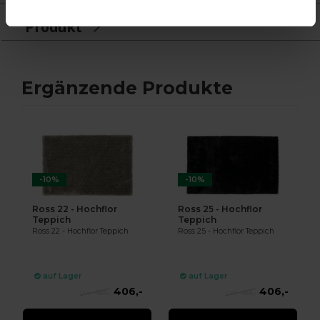
Produkt
Ergänzende Produkte
-10%
-10%
Ross 22 - Hochflor
Ross 25 - Hochflor
Teppich
Teppich
Ross 22 - Hochflor Teppich
Ross 25 - Hochflor Teppich
auf Lager
auf Lager
406,-
406,-
454,-
454,-