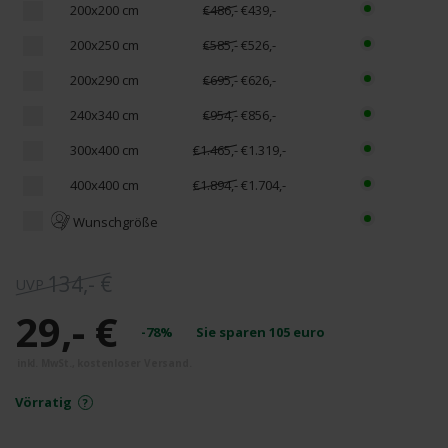
200x200 cm
€486,-
€439,-
200x250 cm
€585,-
€526,-
200x290 cm
€695,-
€626,-
240x340 cm
€954,-
€856,-
300x400 cm
€1.465,-
€1.319,-
400x400 cm
€1.894,-
€1.704,-
Wunschgröße
134,- €
29,- €
-78%
Sie sparen
105
euro
Vörratig