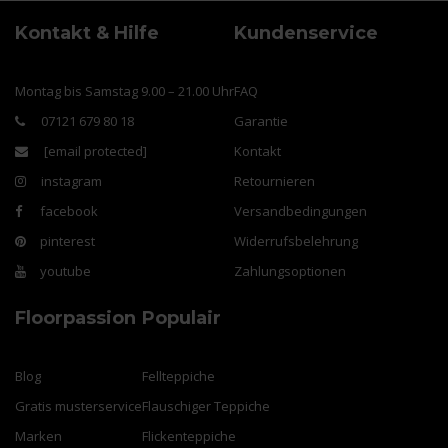
Kontakt & Hilfe
Kundenservice
Montag bis Samstag 9.00 – 21.00 Uhr
FAQ
07121 679 80 18
Garantie
[email protected]
Kontakt
instagram
Retournieren
facebook
Versandbedingungen
pinterest
Widerrufsbelehrung
youtube
Zahlungsoptionen
Floorpassion
Populair
Blog
Fellteppiche
Gratis musterservice
Flauschiger Teppiche
Marken
Flickenteppiche