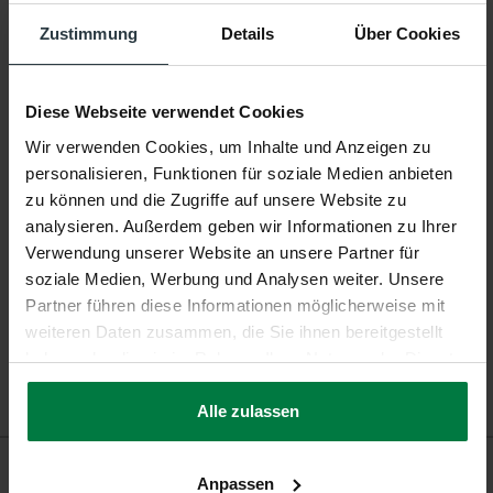
Zustimmung
Details
Über Cookies
Form:
Rechteckig
Material:
100% Polyester
Diese Webseite verwendet Cookies
Florhöhe:
Ca. 5 Zentimeter
Wir verwenden Cookies, um Inhalte und Anzeigen zu
personalisieren, Funktionen für soziale Medien anbieten
Produktionstechnik:
Tufting Maschinell
zu können und die Zugriffe auf unsere Website zu
analysieren. Außerdem geben wir Informationen zu Ihrer
Produktionsland:
Niederlande
Verwendung unserer Website an unsere Partner für
soziale Medien, Werbung und Analysen weiter. Unsere
Garantie:
2 Jahre
Partner führen diese Informationen möglicherweise mit
weiteren Daten zusammen, die Sie ihnen bereitgestellt
Fußbodenheizung:
Geeignet
haben oder die sie im Rahmen Ihrer Nutzung der Dienste
gesammelt haben.
Alle zulassen
Bewertungen
Anpassen