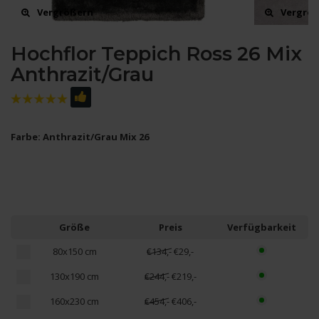
Vergrößern
Vergrö
Hochflor Teppich Ross 26 Mix
Anthrazit/Grau
Farbe: Anthrazit/Grau Mix 26
Größe
Preis
Verfügbarkeit
80x150 cm
€134,-
€29,-
130x190 cm
€244,-
€219,-
160x230 cm
€454,-
€406,-