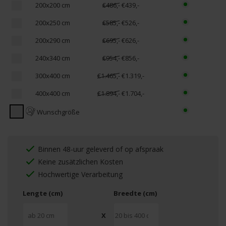
200x200 cm
€486,-
€439,-
200x250 cm
€585,-
€526,-
200x290 cm
€695,-
€626,-
240x340 cm
€954,-
€856,-
300x400 cm
€1.465,-
€1.319,-
400x400 cm
€1.894,-
€1.704,-
Wunschgröße
Binnen 48-uur geleverd of op afspraak
Keine zusätzlichen Kosten
Hochwertige Verarbeitung
Lengte (cm)
Breedte (cm)
X