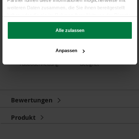
Partner führen diese Informationen möglicherweise mit
Florhöhe:
Ca. 5 Zentimeter
weiteren Daten zusammen, die Sie ihnen bereitgestellt
haben oder die sie im Rahmen Ihrer Nutzung der Dienste
Produktionstechnik:
Tufting Maschinell
gesammelt haben.
Alle zulassen
Produktionsland:
Niederlande
Garantie:
2 Jahre
Anpassen
Fußbodenheizung:
Geeignet
Bewertungen
Produkt