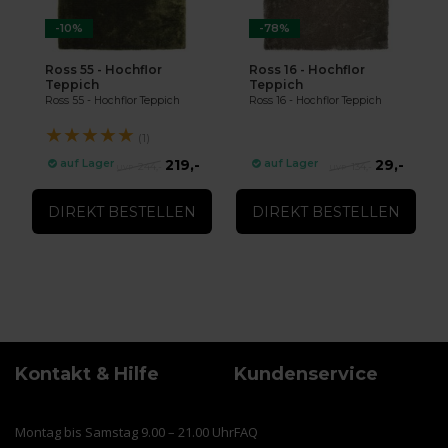
-10%
-78%
Ross 55 - Hochflor
Ross 16 - Hochflor
Teppich
Teppich
Ross 55 - Hochflor Teppich
Ross 16 - Hochflor Teppich
★
★
★
★
★
(1)
219,-
29,-
auf Lager
auf Lager
244,-
134,-
DIREKT BESTELLEN
DIREKT BESTELLEN
Kontakt & Hilfe
Kundenservice
Montag bis Samstag 9.00 – 21.00 Uhr
FAQ