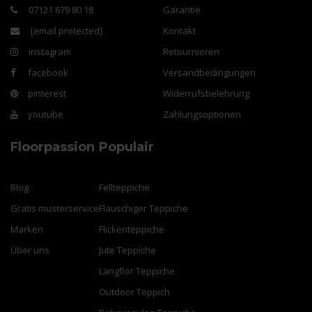
07121 679 80 18
Garantie
[email protected]
Kontakt
instagram
Retournieren
facebook
Versandbedingungen
pinterest
Widerrufsbelehrung
youtube
Zahlungsoptionen
Floorpassion
Populair
Blog
Fellteppiche
Gratis musterservice
Flauschiger Teppiche
Marken
Flickenteppiche
Über uns
Jute Teppiche
Langflor Teppiche
Outdoor Teppich