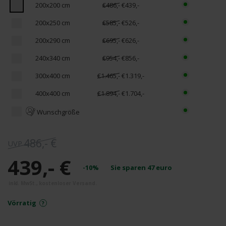
200x200 cm
€486,-
€439,-
200x250 cm
€585,-
€526,-
200x290 cm
€695,-
€626,-
240x340 cm
€954,-
€856,-
300x400 cm
€1.465,-
€1.319,-
400x400 cm
€1.894,-
€1.704,-
Wunschgröße
486,- €
439,- €
-10%
Sie sparen
47
euro
Vörratig