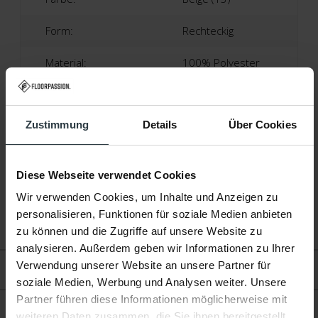
Form:
Rechteckig
Material:
100% Polyester
Florhöhe:
Ca. 5 Zentimeter
Zustimmung
Details
Über Cookies
Produktionstechnik:
Tufting Maschinell
Produktionsland:
Niederlande
Diese Webseite verwendet Cookies
Garantie:
2 Jahre
Wir verwenden Cookies, um Inhalte und Anzeigen zu
personalisieren, Funktionen für soziale Medien anbieten
Fußbodenheizung:
Geeignet
zu können und die Zugriffe auf unsere Website zu
analysieren. Außerdem geben wir Informationen zu Ihrer
Verwendung unserer Website an unsere Partner für
Bewertungen
soziale Medien, Werbung und Analysen weiter. Unsere
Partner führen diese Informationen möglicherweise mit
Produkt
weiteren Daten zusammen, die Sie ihnen bereitgestellt