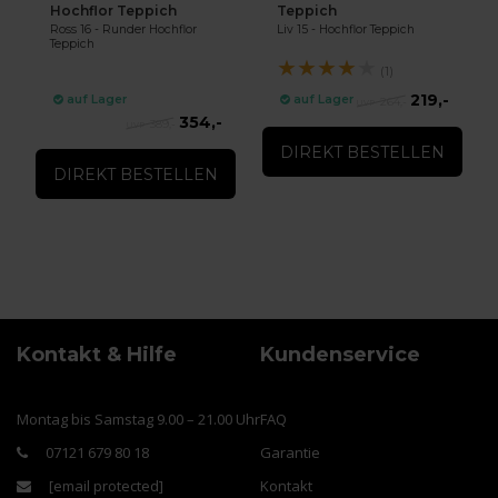
Hochflor Teppich
Teppich
Ross 16 - Runder Hochflor
Liv 15 - Hochflor Teppich
Teppich
★
★
★
★
★
(1)
219,-
auf Lager
auf Lager
264,-
354,-
389,-
DIREKT BESTELLEN
DIREKT BESTELLEN
Kontakt & Hilfe
Kundenservice
Montag bis Samstag 9.00 – 21.00 Uhr
FAQ
07121 679 80 18
Garantie
[email protected]
Kontakt