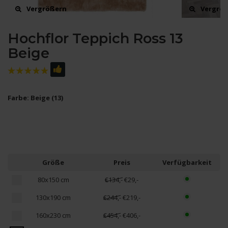
Vergrößern
Vergrö
Hochflor Teppich Ross 13
Beige
Farbe: Beige (13)
Größe
Preis
Verfügbarkeit
80x150 cm
€134,-
€29,-
130x190 cm
€244,-
€219,-
160x230 cm
€454,-
€406,-