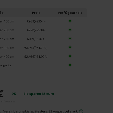
ße
Preis
Verfügbarkeit
r 160 cm
€389,-
€354,-
r 200 cm
€596,-
€539,-
r 250 cm
€855,-
€769,-
r 300 cm
€1.344,-
€1.209,-
r 400 cm
€2.136,-
€1.924,-
hgröße
€
-9%
Sie sparen
35
euro
ch Vereinbarung bis spätestens 23 August geliefert.