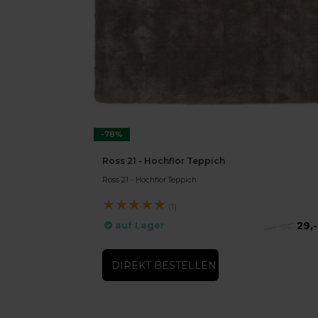
-78%
Ross 21 - Hochflor Teppich
Ross 21 - Hochflor Teppich
★
★
★
★
★
(1)
29,-
auf Lager
134,-
DIREKT BESTELLEN