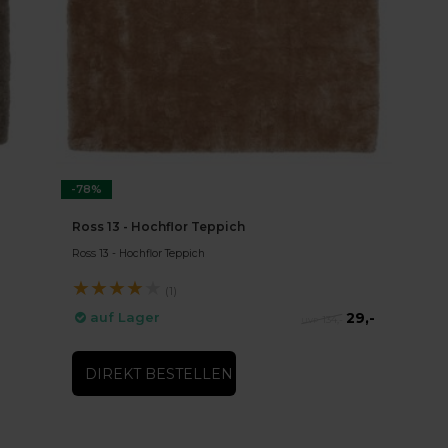
-78%
Ross 13 - Hochflor Teppich
Ross 13 - Hochflor Teppich
★
★
★
★
★
(1)
29,-
auf Lager
134,-
DIREKT BESTELLEN