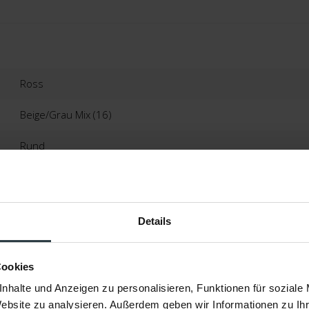
Ross
Beige/Grau Mix (16)
Rund
100% Polyester
Ca. 5 Zentimeter
Details
Tufting
Cookies
Niederlande
nhalte und Anzeigen zu personalisieren, Funktionen für soziale
2 Jahre
Website zu analysieren. Außerdem geben wir Informationen zu I