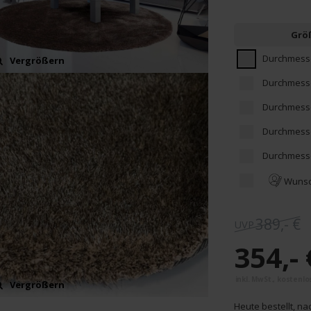
Grö
Durchmesse
Vergrößern
Durchmesse
Durchmesse
Durchmesse
Durchmesse
Wunsc
389,- €
354,- 
Vergrößern
Vergrößern
Heute bestellt, na