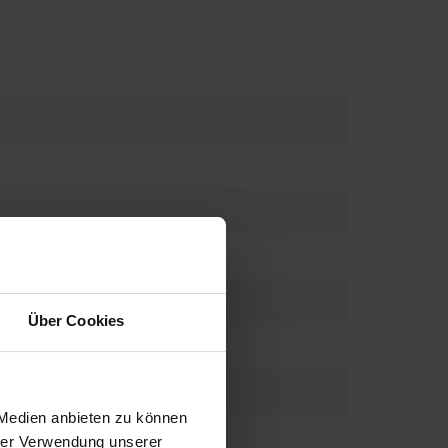
Über Cookies
 Medien anbieten zu können
hrer Verwendung unserer