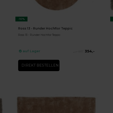
-10%
Ross 13 - Runder Hochflor Teppic
Ross 13 - Runder Hochflor Teppic
354,-
auf Lager
389,-
DIREKT BESTELLEN