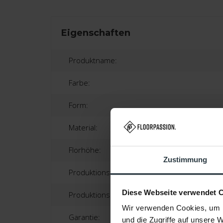
Eigenschaften
Produktname:
Farbe:
Form:
Material:
Florhöhe:
Zustimmung
Produktionstechnik:
Diese Webseite verwendet 
Produktionsland:
Wir verwenden Cookies, um I
Garantie:
und die Zugriffe auf unsere 