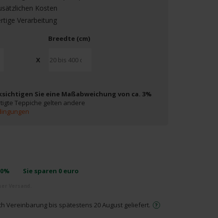
usätzlichen Kosten
tige Verarbeitung
Breedte (cm)
X
ksichtigen Sie eine Maßabweichung von ca. 3%
tigte Teppiche gelten andere
dingungen
-0%
Sie sparen
0
euro
ch Vereinbarung bis spätestens 20 August geliefert.