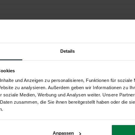
Hampton
15, Taupe
Details
Rechteckig & Quadrtisch
100% Polyester
Cookies
nhalte und Anzeigen zu personalisieren, Funktionen für soziale
6 Centimeter
Website zu analysieren. Außerdem geben wir Informationen zu I
r soziale Medien, Werbung und Analysen weiter. Unsere Partner
Getufteter Teppich
 Daten zusammen, die Sie ihnen bereitgestellt haben oder die s
n.
Niederlande
2 Jahre
Anpassen