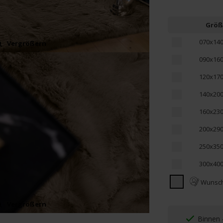
Größ
070x14
Vergrößern
090x16
120x17
140x20
160x23
200x29
250x35
300x40
Wunsc
Vergrößern
Vergrößern
Binnen 