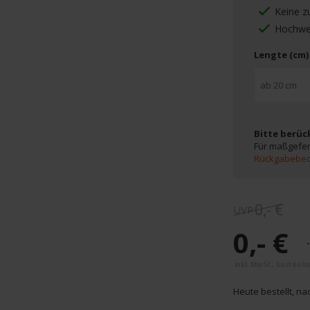
Keine z
Hochwer
Lengte (cm)
Bitte berüc
Für maßgefer
Rückgabebe
0,- €
0,- €
Heute bestellt, na