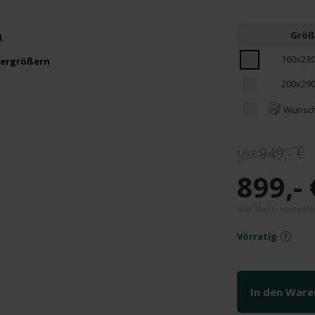
Größ
160x23
ergrößern
200x29
Wunsc
949,- €
899,- 
Vörratig
In den War