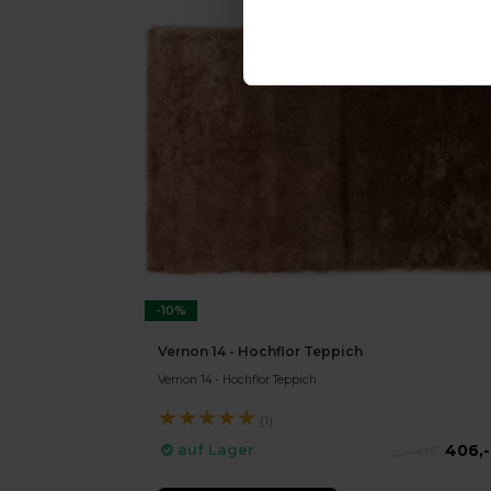
-10%
Vernon 14 - Hochflor Teppich
Vernon 14 - Hochflor Teppich
★
★
★
★
★
(1)
406,-
auf Lager
449,-