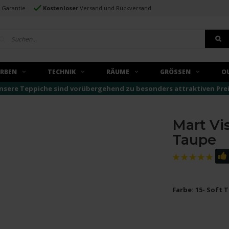
e Garantie
Kostenloser
Versand und Rückversand
ARBEN
TECHNIK
RÄUME
GRÖSSEN
O
nsere Teppiche sind vorübergehend zu besonders attraktiven Preise
Mart Vis
Taupe
Farbe: 15- Soft 