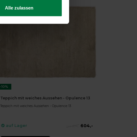
Alle zulassen
-10%
Teppich mit weiches Aussehen - Opulence 13
Teppich mit weiches Aussehen - Opulence 13
604,-
auf Lager
674,-