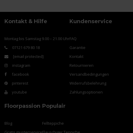
Kontakt & Hilfe
Kundenservice
Montag bis Samstag 9.00 – 21.00 Uhr
FAQ
07121 679 80 18
Garantie
[email protected]
Kontakt
instagram
Retournieren
facebook
Versandbedingungen
pinterest
Widerrufsbelehrung
youtube
Zahlungsoptionen
Floorpassion
Populair
Blog
Fellteppiche
Gratis musterservice
Flauschiger Teppiche