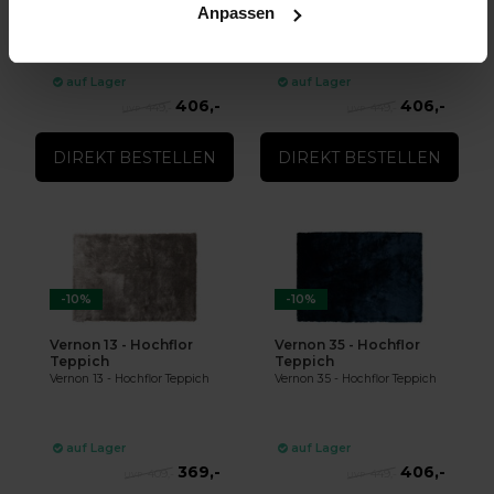
Anpassen
Vernon 15 - Hochflor Teppich
Vernon 18 - Hochflor Teppich
★
★
★
★
★
(1)
auf Lager
auf Lager
406,-
406,-
449,-
449,-
DIREKT BESTELLEN
DIREKT BESTELLEN
-10%
-10%
Vernon 13 - Hochflor
Vernon 35 - Hochflor
Teppich
Teppich
Vernon 13 - Hochflor Teppich
Vernon 35 - Hochflor Teppich
auf Lager
auf Lager
369,-
406,-
409,-
449,-