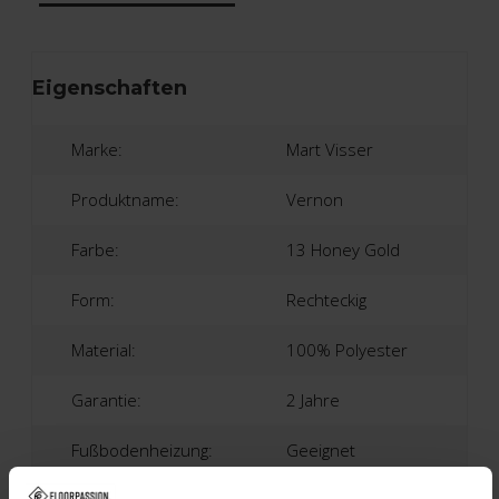
Eigenschaften
Marke:
Mart Visser
Produktname:
Vernon
Farbe:
13 Honey Gold
Form:
Rechteckig
Material:
100% Polyester
Garantie:
2 Jahre
Fußbodenheizung:
Geeignet