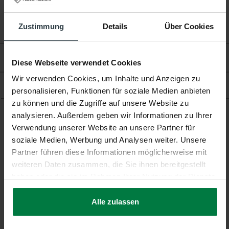
Zustimmung
Details
Über Cookies
Bewertungen
Diese Webseite verwendet Cookies
Wir verwenden Cookies, um Inhalte und Anzeigen zu
Produkt
personalisieren, Funktionen für soziale Medien anbieten
zu können und die Zugriffe auf unsere Website zu
analysieren. Außerdem geben wir Informationen zu Ihrer
Verwendung unserer Website an unsere Partner für
Ergänzende Produkte
soziale Medien, Werbung und Analysen weiter. Unsere
Partner führen diese Informationen möglicherweise mit
weiteren Daten zusammen, die Sie ihnen bereitgestellt
haben oder die sie im Rahmen Ihrer Nutzung der Dienste
gesammelt haben.
-10%
-10%
Alle zulassen
Vernon 15 - Hochflor
Vernon 18 - Hochflor
Teppich
Teppich