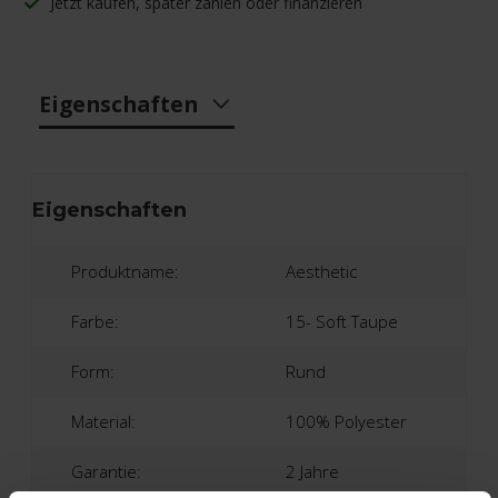
Jetzt kaufen, später zahlen oder finanzieren
Eigenschaften
Eigenschaften
Produktname:
Aesthetic
Farbe:
15- Soft Taupe
Form:
Rund
Material:
100% Polyester
Garantie:
2 Jahre