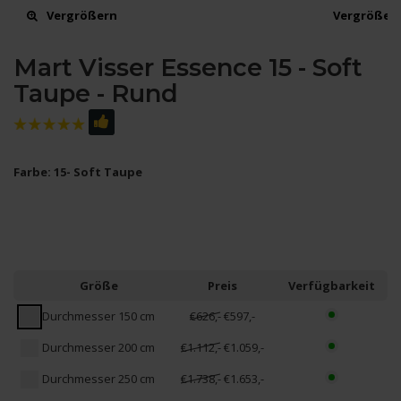
Vergrößern
Vergrößer
Mart Visser Essence 15 - Soft
Taupe - Rund
Farbe: 15- Soft Taupe
Größe
Preis
Verfügbarkeit
Durchmesser 150 cm
€626,-
€597,-
Durchmesser 200 cm
€1.112,-
€1.059,-
Durchmesser 250 cm
€1.738,-
€1.653,-