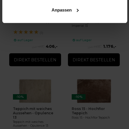
-10%
-10%
Anpassen
Vernon 14 - Hochflor
Hochwertiger Teppich -
Teppich
Imperial 13
Vernon 14 - Hochflor Teppich
Hochwertiger Teppich -
Imperial 13
★
★
★
★
★
(1)
auf Lager
auf Lager
406,-
1.176,-
449,-
1.306,-
DIREKT BESTELLEN
DIREKT BESTELLEN
-10%
-10%
Teppich mit weiches
Ross 15 - Hochflor
Aussehen - Opulence
Teppich
13
Ross 15 - Hochflor Teppich
Teppich mit weiches
Aussehen - Opulence 13