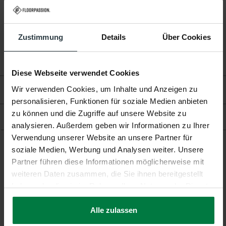
Fußbodenheizung:
Geeignet
Zustimmung
Details
Über Cookies
Diese Webseite verwendet Cookies
Wir verwenden Cookies, um Inhalte und Anzeigen zu
Bewertungen
personalisieren, Funktionen für soziale Medien anbieten
zu können und die Zugriffe auf unsere Website zu
Produkt
analysieren. Außerdem geben wir Informationen zu Ihrer
Verwendung unserer Website an unsere Partner für
soziale Medien, Werbung und Analysen weiter. Unsere
Ergänzende Produkte
Partner führen diese Informationen möglicherweise mit
weiteren Daten zusammen, die Sie ihnen bereitgestellt
haben oder die sie im Rahmen Ihrer Nutzung der Dienste
gesammelt haben.
Alle zulassen