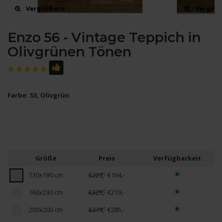
Vergrößern
Vergrö
Enzo 56 - Vintage Teppich in
Olivgrünen Tönen
Farbe: 53, Olivgrün
Größe
Preis
Verfügbarkeit
130x190 cm
€229,-
€164,-
160x230 cm
€329,-
€219,-
200x200 cm
€374,-
€285,-