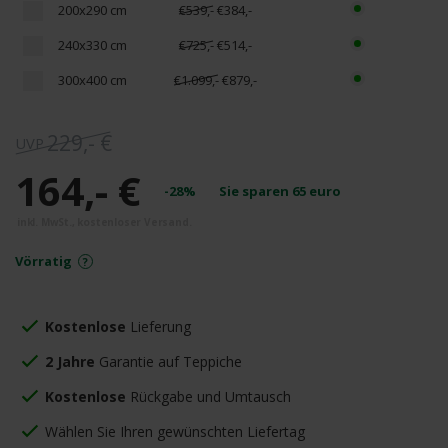
200x290 cm
€539,-
€384,-
240x330 cm
€725,-
€514,-
300x400 cm
€1.099,-
€879,-
229,- €
164,- €
-28%
Sie sparen
65
euro
Vörratig
Kostenlose
Lieferung
2 Jahre
Garantie auf Teppiche
Kostenlose
Rückgabe und Umtausch
Wählen Sie Ihren gewünschten Liefertag