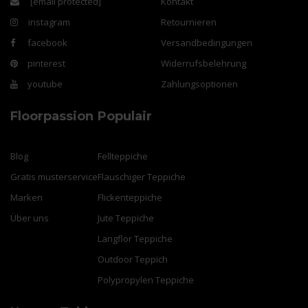
[email protected]
Kontakt
instagram
Retournieren
facebook
Versandbedingungen
pinterest
Widerrufsbelehrung
youtube
Zahlungsoptionen
Floorpassion
Populair
Blog
Fellteppiche
Gratis musterservice
Flauschiger Teppiche
Marken
Flickenteppiche
Über uns
Jute Teppiche
Langflor Teppiche
Outdoor Teppich
Polypropylen Teppiche