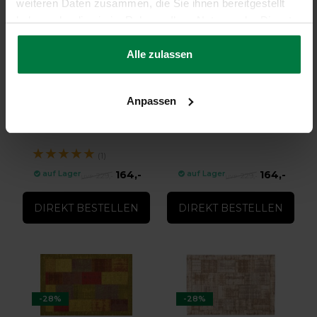
weiteren Daten zusammen, die Sie ihnen bereitgestellt
haben oder die sie im Rahmen Ihrer Nutzung der Dienste
gesammelt haben.
Alle zulassen
-28%
-28%
Anpassen
Enzo 45 - Vintage
Enzo 59 - Vintage
Teppich
Teppich
Enzo 45 - Vintage Teppich
Enzo 59 - Vintage Teppich
★
★
★
★
★
(1)
164,-
164,-
auf Lager
auf Lager
229,-
229,-
DIREKT BESTELLEN
DIREKT BESTELLEN
-28%
-28%