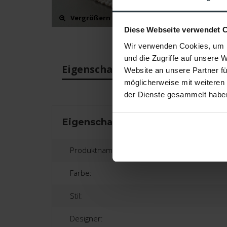
Vergrößern
Diese Webseite verwendet 
Wir verwenden Cookies, um I
und die Zugriffe auf unsere 
Eigenschaften
Bewertun
Website an unsere Partner fü
möglicherweise mit weiteren
der Dienste gesammelt habe
Eigenschaften
Produktname:
Farbe:
Stil:
Designer: