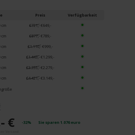
e
Preis
Verfügbarkeit
0 cm
€721,-
€649,-
0 cm
€877,-
€789,-
0 cm
€1.110,-
€999,-
0 cm
€1.443,-
€1.299,-
0 cm
€3.355,-
€2.279,-
0 cm
€4.421,-
€3.149,-
hgröße
€
- €
-32%
Sie sparen
1.076
euro