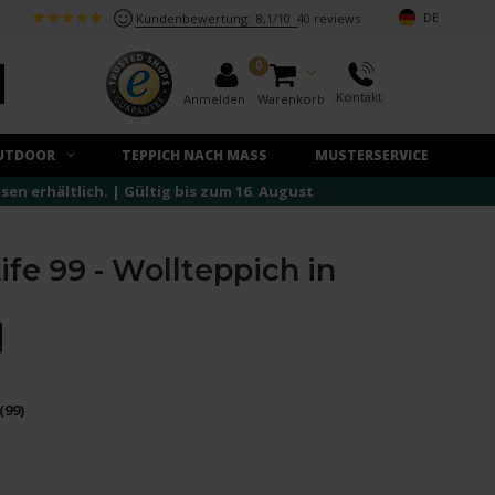
DE
Kundenbewertung:
8,1/10
40 reviews
0
Kontakt
Anmelden
Warenkorb
UTDOOR
TEPPICH NACH MASS
MUSTERSERVICE
n erhältlich. | Gültig bis zum 16. August
fe 99 - Wollteppich in
(99)