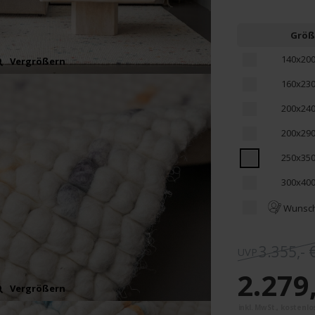
Größ
140x20
Vergrößern
160x23
200x24
200x29
250x35
300x40
Wunsc
3.355,- 
2.279,
Vergrößern