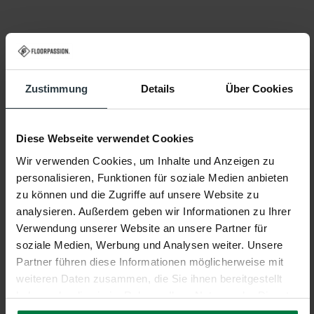
Eigenschaften
Zustimmung
Details
Über Cookies
Eigenschaften
Diese Webseite verwendet Cookies
Wir verwenden Cookies, um Inhalte und Anzeigen zu
Artikel Name:
Mystic Drop 11
personalisieren, Funktionen für soziale Medien anbieten
Marke:
Floorpassion
zu können und die Zugriffe auf unsere Website zu
analysieren. Außerdem geben wir Informationen zu Ihrer
Farbe:
11, Weiss
Verwendung unserer Website an unsere Partner für
soziale Medien, Werbung und Analysen weiter. Unsere
Material:
100% Polypropylen
Partner führen diese Informationen möglicherweise mit
weiteren Daten zusammen, die Sie ihnen bereitgestellt
Florhöhe:
Ca. 2 Zentimeter
haben oder die sie im Rahmen Ihrer Nutzung der Dienste
gesammelt haben.