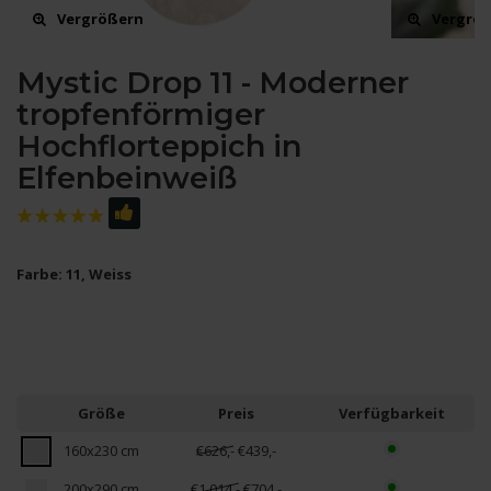
Vergrößern
Vergrö
Mystic Drop 11 - Moderner
tropfenförmiger
Hochflorteppich in
Elfenbeinweiß
Farbe: 11, Weiss
Größe
Preis
Verfügbarkeit
160x230 cm
€626,-
€439,-
200x290 cm
€1.014,-
€704,-