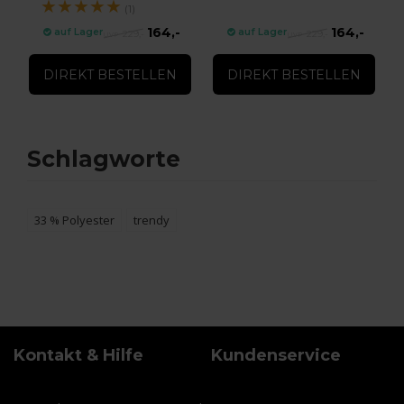
★
★
★
★
★
(1)
164,-
164,-
auf Lager
auf Lager
229,-
229,-
DIREKT BESTELLEN
DIREKT BESTELLEN
Schlagworte
33 % Polyester
trendy
Kontakt & Hilfe
Kundenservice