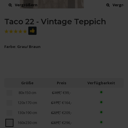
Vergrößern
Vergrö
Taco 22 - Vintage Teppich
Farbe: Grau/ Braun
Größe
Preis
Verfügbarkeit
80x150 cm
€109,-
€99,-
120x170 cm
€179,-
€164,-
130x190 cm
€229,-
€209,-
160x230 cm
€329,-
€296,-