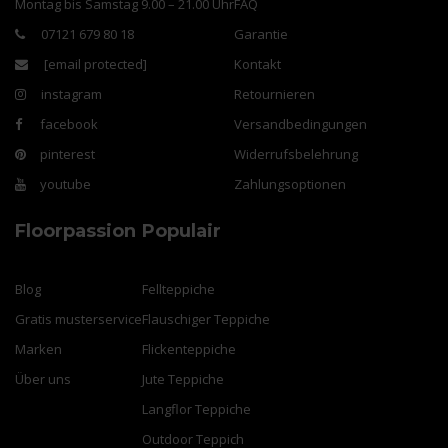
Montag bis Samstag 9.00 – 21.00 Uhr
FAQ
07121 679 80 18
Garantie
[email protected]
Kontakt
instagram
Retournieren
facebook
Versandbedingungen
pinterest
Widerrufsbelehrung
youtube
Zahlungsoptionen
Floorpassion
Populair
Blog
Fellteppiche
Gratis musterservice
Flauschiger Teppiche
Marken
Flickenteppiche
Über uns
Jute Teppiche
Langflor Teppiche
Outdoor Teppich