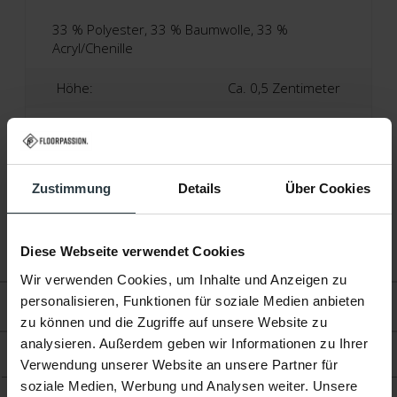
33 % Polyester, 33 % Baumwolle, 33 %
Acryl/Chenille
Höhe:
Ca. 0,5 Zentimeter
Produktionstechnik:
Jacquard-Gewebt
Produktionsland:
Italien
Zustimmung
Details
Über Cookies
Garantie:
2 Jahre
Fußbodenheizung:
Geeignet
Diese Webseite verwendet Cookies
Wir verwenden Cookies, um Inhalte und Anzeigen zu
personalisieren, Funktionen für soziale Medien anbieten
Bewertungen
zu können und die Zugriffe auf unsere Website zu
analysieren. Außerdem geben wir Informationen zu Ihrer
Produkt
Verwendung unserer Website an unsere Partner für
soziale Medien, Werbung und Analysen weiter. Unsere