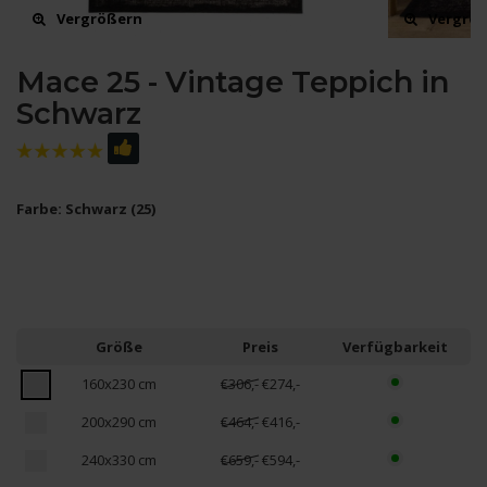
Vergrößern
Vergrö
Mace 25 - Vintage Teppich in
Schwarz
Farbe: Schwarz (25)
Größe
Preis
Verfügbarkeit
160x230 cm
€306,-
€274,-
200x290 cm
€464,-
€416,-
240x330 cm
€659,-
€594,-