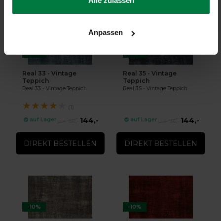
Alle zulassen
Anpassen
-10%
-10%
Real 33 - Vintage
Real 35 - Vintage
Teppich
Teppich
Real 33 - Vintage Teppich
Real 35 - Vintage Teppich
★
★
★
★
★
(1)
144,-
144,-
auf Lager
auf Lager
156,-
156,-
DIREKT BESTELLEN
DIREKT BESTELLEN
-10%
-10%