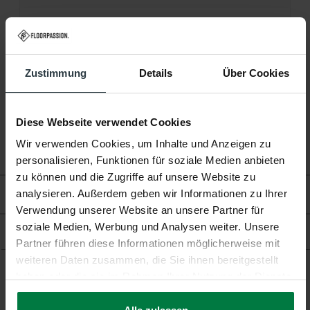
Florhöhe :
Ca. 0,8 Zentimeter
Produktionstechnik:
Jacquard-Gewebt
Zustimmung
Details
Über Cookies
Produktionsland:
Niederlande
Garantie:
2 Jahre
Diese Webseite verwendet Cookies
Wir verwenden Cookies, um Inhalte und Anzeigen zu
Fußbodenheizung:
Geeignet
personalisieren, Funktionen für soziale Medien anbieten
zu können und die Zugriffe auf unsere Website zu
analysieren. Außerdem geben wir Informationen zu Ihrer
Bewertungen
Verwendung unserer Website an unsere Partner für
soziale Medien, Werbung und Analysen weiter. Unsere
Produkt
Partner führen diese Informationen möglicherweise mit
weiteren Daten zusammen, die Sie ihnen bereitgestellt
haben oder die sie im Rahmen Ihrer Nutzung der Dienste
Ergänzende Produkte
gesammelt haben.