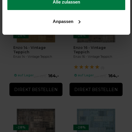
Alle zulassen
Anpassen
-28%
-28%
Enzo 14 - Vintage
Enzo 16 - Vintage
Teppich
Teppich
Enzo 14 - Vintage Teppich
Enzo 16 - Vintage Teppich
★
★
★
★
★
(1)
164,-
164,-
auf Lager
auf Lager
229,-
229,-
DIREKT BESTELLEN
DIREKT BESTELLEN
-28%
-28%