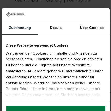
33% Baumwolle | 33% Acryl | 33% Polyester
Höhe:
Ca. 0,5 Zentimeter
Produktionstechnik:
Jacquard-Gewebt
Zustimmung
Details
Über Cookies
Produktionsland:
Italien
Garantie:
2 Jahre
Diese Webseite verwendet Cookies
Wir verwenden Cookies, um Inhalte und Anzeigen zu
Fußbodenheizung:
Geeignet
personalisieren, Funktionen für soziale Medien anbieten
zu können und die Zugriffe auf unsere Website zu
analysieren. Außerdem geben wir Informationen zu Ihrer
Bewertungen
Verwendung unserer Website an unsere Partner für
soziale Medien, Werbung und Analysen weiter. Unsere
Produkt
Partner führen diese Informationen möglicherweise mit
weiteren Daten zusammen, die Sie ihnen bereitgestellt
haben oder die sie im Rahmen Ihrer Nutzung der Dienste
gesammelt haben.
Ergänzende Produkte