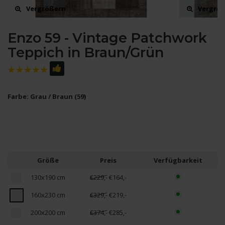
Vergrößern
Vergrö
Enzo 59 - Vintage Patchwork
Teppich in Braun/Grün
Farbe: Grau / Braun (59)
Größe
Preis
Verfügbarkeit
130x190 cm
€229,-
€164,-
160x230 cm
€329,-
€219,-
200x200 cm
€374,-
€285,-