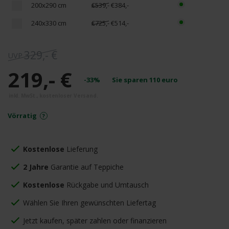
200x290 cm
€539,-
€384,-
240x330 cm
€725,-
€514,-
329,- €
219,- €
-33%
Sie sparen
110
euro
Vörratig
Kostenlose
Lieferung
2 Jahre
Garantie auf Teppiche
Kostenlose
Rückgabe und Umtausch
Wählen Sie Ihren gewünschten Liefertag
Jetzt kaufen, später zahlen oder finanzieren