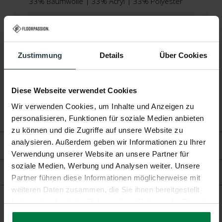
33% Baumwolle | 33% Acryl | 33% Polyester
Höhe:
Ca. 0,5 Zentimeter
Produktionstechnik:
Jacquard-Gewebt
Zustimmung
Details
Über Cookies
Produktionsland:
Italien
Garantie:
2 Jahre
Diese Webseite verwendet Cookies
Wir verwenden Cookies, um Inhalte und Anzeigen zu
Fußbodenheizung:
Geeignet
personalisieren, Funktionen für soziale Medien anbieten
zu können und die Zugriffe auf unsere Website zu
analysieren. Außerdem geben wir Informationen zu Ihrer
Bewertungen
Verwendung unserer Website an unsere Partner für
soziale Medien, Werbung und Analysen weiter. Unsere
Produkt
Partner führen diese Informationen möglicherweise mit
weiteren Daten zusammen, die Sie ihnen bereitgestellt
haben oder die sie im Rahmen Ihrer Nutzung der Dienste
gesammelt haben.
Ergänzende Produkte