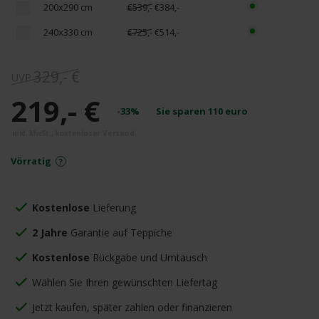
200x290 cm
€539,-
€384,-
240x330 cm
€725,-
€514,-
329,- €
219,- €
-33%
Sie sparen
110
euro
Vörratig
Kostenlose
Lieferung
2 Jahre
Garantie auf Teppiche
Kostenlose
Rückgabe und Umtausch
Wählen Sie Ihren gewünschten Liefertag
Jetzt kaufen, später zahlen oder finanzieren