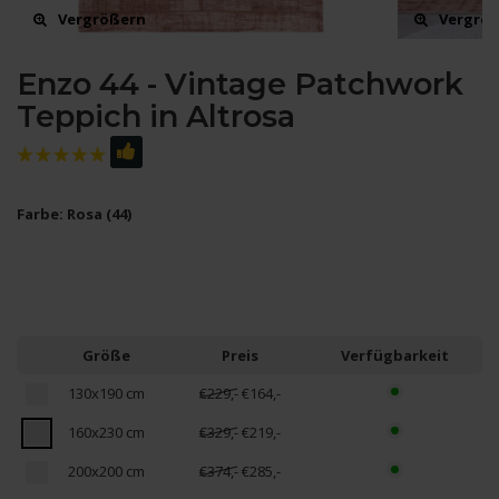
Vergrößern
Vergrö
Enzo 44 - Vintage Patchwork
Teppich in Altrosa
Farbe: Rosa (44)
Größe
Preis
Verfügbarkeit
130x190 cm
€229,-
€164,-
160x230 cm
€329,-
€219,-
200x200 cm
€374,-
€285,-