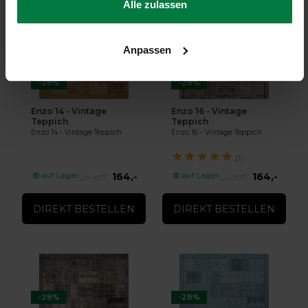
Alle zulassen
Anpassen
-28%
-28%
Enzo 14 - Vintage
Enzo 16 - Vintage
Teppich
Teppich
Enzo 14 - Vintage Teppich
Enzo 16 - Vintage Teppich
★
★
★
★
★
(1)
164,-
164,-
auf Lager
auf Lager
229,-
229,-
DIREKT BESTELLEN
DIREKT BESTELLEN
-28%
-28%