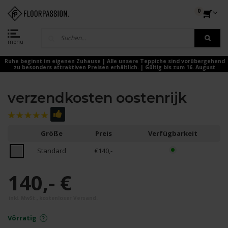
0
menu
Ruhe beginnt im eigenen Zuhause | Alle unsere Teppiche sind vorübergehend
zu besonders attraktiven Preisen erhältlich. | Gültig bis zum 16. August
verzendkosten oostenrijk
Größe
Preis
Verfügbarkeit
Standard
€140,-
140,- €
Vörratig