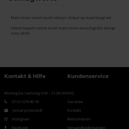
Mart visser velvet touch velours chique op maat beige wit
Velvet teppich velvet touch mart visser wunschgroße design
ivory white
Kontakt & Hilfe
Kundenservice
Montag bis Samstag 9.00 – 21.00 Uhr
FAQ
07121 679 80 18
Garantie
[email protected]
Kontakt
instagram
Retournieren
facebook
Versandbedingungen