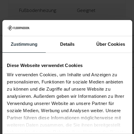
Fußbodenheizung:
Geeignet
Bewertungen
Zustimmung
Details
Über Cookies
Produkt
Diese Webseite verwendet Cookies
Wir verwenden Cookies, um Inhalte und Anzeigen zu
personalisieren, Funktionen für soziale Medien anbieten
Ergänzende Produkte
zu können und die Zugriffe auf unsere Website zu
analysieren. Außerdem geben wir Informationen zu Ihrer
Verwendung unserer Website an unsere Partner für
soziale Medien, Werbung und Analysen weiter. Unsere
Partner führen diese Informationen möglicherweise mit
weiteren Daten zusammen, die Sie ihnen bereitgestellt
-78%
-13%
haben oder die sie im Rahmen Ihrer Nutzung der Dienste