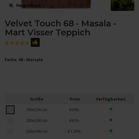
Vergrößern
Vergrö
Velvet Touch 68 - Masala -
Mart Visser Teppich
Farbe: 68 - Marsala
Größe
Preis
Verfügbarkeit
160x230 cm
€399,-
200x290 cm
€619,-
240x340 cm
€1.259,-