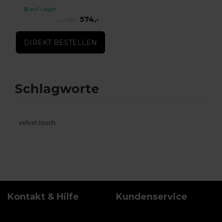
auf Lager
574,-
639,-
DIREKT BESTELLEN
Schlagworte
velvet touch
Kontakt & Hilfe
Kundenservice