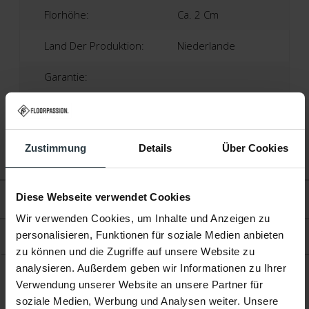
Florhöhe:
Ca. 2 Cm
Land Der Produktion:
Niederlande
Garantie:
2 Jahre Herstellergarantie
Fußbodenheizung:
Geeignet
Zustimmung
Details
Über Cookies
Diese Webseite verwendet Cookies
Bewertungen
Wir verwenden Cookies, um Inhalte und Anzeigen zu
personalisieren, Funktionen für soziale Medien anbieten
Produkt
zu können und die Zugriffe auf unsere Website zu
analysieren. Außerdem geben wir Informationen zu Ihrer
Verwendung unserer Website an unsere Partner für
Ergänzende Produkte
soziale Medien, Werbung und Analysen weiter. Unsere