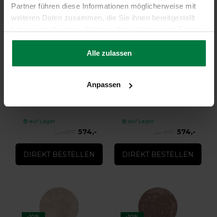
Partner führen diese Informationen möglicherweise mit
weiteren Daten zusammen, die Sie ihnen bereitgestellt
haben oder die sie im Rahmen Ihrer Nutzung der Dienste
gesammelt haben.
Alle zulassen
-10%
-10%
Velvet Touch 10 Rund -
Velvet Touch 11 Rund -
Swan White
Ivory White
Anpassen
Velvet Touch 10 Rund - Swan
Velvet Touch 11 Rund - Ivory
White
White
auf Lager
auf Lager
574,-
574,-
639,-
639,-
DIREKT BESTELLEN
DIREKT BESTELLEN
-10%
-10%