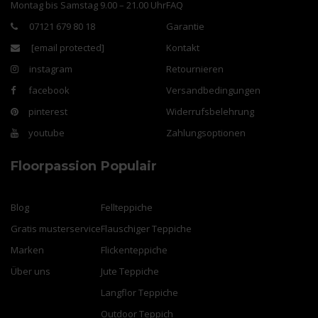
Montag bis Samstag 9.00 – 21.00 Uhr
FAQ
07121 679 80 18
Garantie
[email protected]
Kontakt
instagram
Retournieren
facebook
Versandbedingungen
pinterest
Widerrufsbelehrung
youtube
Zahlungsoptionen
Floorpassion
Populair
Blog
Fellteppiche
Gratis musterservice
Flauschiger Teppiche
Marken
Flickenteppiche
Über uns
Jute Teppiche
Langflor Teppiche
Outdoor Teppich