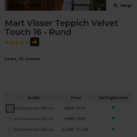
Vergrößern
Vergrö
Mart Visser Teppich Velvet
Touch 16 - Rund
Farbe: 16 - Sunset
Größe
Preis
Verfügbarkeit
Durchmesser 200 cm
€639,-
€574,-
Durchmesser 250 cm
€999,-
€899,-
Durchmesser 300 cm
€1.439,-
€1.294,-