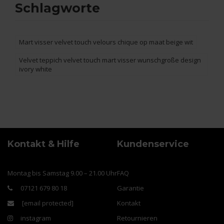
Schlagworte
Mart visser velvet touch velours chique op maat beige wit
Velvet teppich velvet touch mart visser wunschgroße design
ivory white
Kontakt & Hilfe
Kundenservice
Montag bis Samstag 9.00 – 21.00 Uhr
FAQ
07121 679 80 18
Garantie
[email protected]
Kontakt
instagram
Retournieren