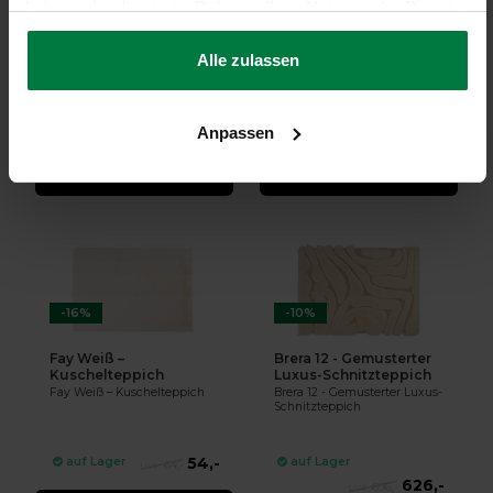
haben oder die sie im Rahmen Ihrer Nutzung der Dienste
Amerie 11 – Hochflor
Fay Creme Weiß -
Teppich
Kuschelteppich
gesammelt haben.
Amerie 11 – Hochflor Teppich
Fay Creme Weiß -
Alle zulassen
Kuschelteppich
109,-
44,-
auf Lager
auf Lager
134,-
49,-
Anpassen
DIREKT BESTELLEN
DIREKT BESTELLEN
-16%
-10%
Fay Weiß –
Brera 12 - Gemusterter
Kuschelteppich
Luxus-Schnitzteppich
Fay Weiß – Kuschelteppich
Brera 12 - Gemusterter Luxus-
Schnitzteppich
54,-
auf Lager
auf Lager
64,-
626,-
696,-