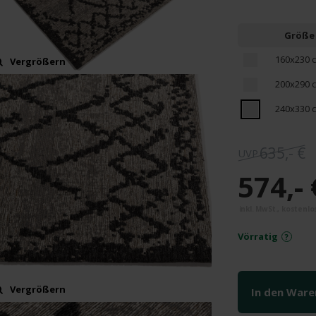
Größe
160x230 
Vergrößern
200x290 
240x330 
635,- €
574,- 
Vörratig
Vergrößern
In den War