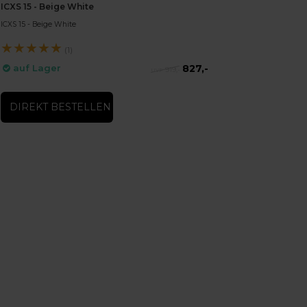
ICXS 15 - Beige White
ICXS 15 - Beige White
★
★
★
★
★
(1)
827,-
auf Lager
919,-
DIREKT BESTELLEN