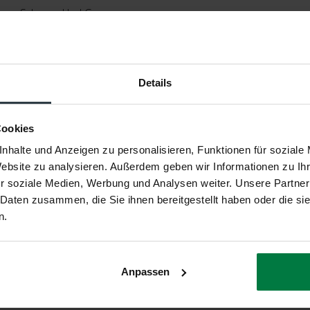
Schwarz Und Grau
Rechteckig
Ca. 34 % Baumwolle, 33 % Polyester, 33 % Acryl Chenille
Details
Floorpassion
Cookies
Ca. 1 Zentimeter
nhalte und Anzeigen zu personalisieren, Funktionen für soziale
Website zu analysieren. Außerdem geben wir Informationen zu I
Maschinengewebt
r soziale Medien, Werbung und Analysen weiter. Unsere Partner
Italien
 Daten zusammen, die Sie ihnen bereitgestellt haben oder die s
n.
2 Jahre
Geeignet
Anpassen