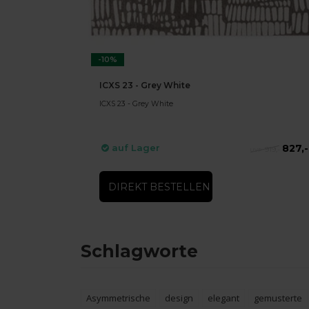
-10%
ICXS 23 - Grey White
ICXS 23 - Grey White
827,-
auf Lager
919,-
DIREKT BESTELLEN
Schlagworte
Asymmetrische
design
elegant
gemusterte