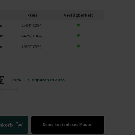
Preis
Verfügbarkeit
cm
€284,-
€254,-
cm
€426,-
€384,-
cm
€635,-
€574,-
€
-10%
Sie sparen
61
euro
enkorb
Keine kostenloses Muster