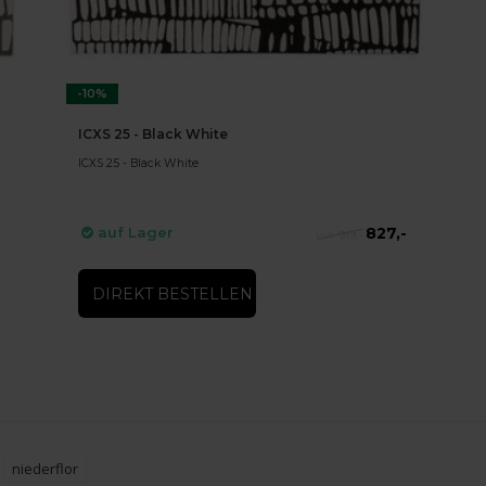
-10%
ICXS 25 - Black White
ICXS 25 - Black White
827,-
auf Lager
919,-
DIREKT BESTELLEN
niederflor