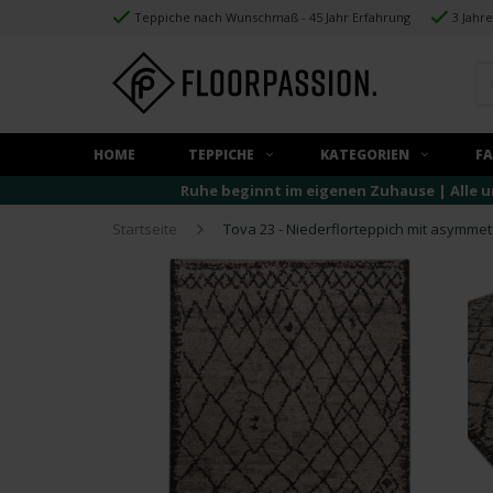
Teppiche nach Wunschmaß - 45 Jahr Erfahrung
3 Jahr
HOME
TEPPICHE
KATEGORIEN
F
Ruhe beginnt im eigenen Zuhause | Alle u
Startseite
Tova 23 - Niederflorteppich mit asymme