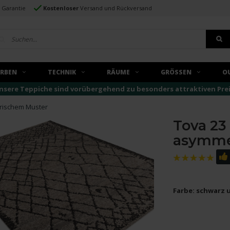
e Garantie
Kostenloser
Versand und Rückversand
ARBEN
TECHNIK
RÄUME
GRÖSSEN
O
nsere Teppiche sind vorübergehend zu besonders attraktiven Preise
trischem Muster
Tova 23 
asymme
Farbe: schwarz 