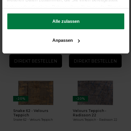
-20%
-20%
haben oder die sie im Rahmen Ihrer Nutzung der Dienste
gesammelt haben.
Snake 16 - Velours
Snake 23 - Velours
Teppich
Teppich
Alle zulassen
Snake 16 - Velours Teppich
Snake 23 - Velours Teppich
★
★
★
★
★
(1)
Anpassen
auf Lager
auf Lager
494,-
494,-
605,-
605,-
DIREKT BESTELLEN
DIREKT BESTELLEN
-20%
-20%
Snake 62 - Velours
Velours Teppich -
Teppich
Radisson 22
Snake 62 - Velours Teppich
Velours Teppich - Radisson 22