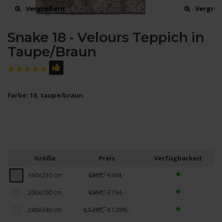
Vergrößern
Vergrö
Snake 18 - Velours Teppich in
Taupe/Braun
Farbe: 18, taupe/braun
Größe
Preis
Verfügbarkeit
160x230 cm
€605,-
€494,-
200x290 cm
€956,-
€794,-
240x340 cm
€1.265,-
€1.099,-