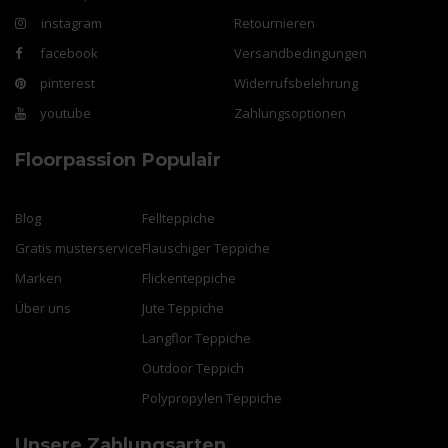
instagram
Retournieren
facebook
Versandbedingungen
pinterest
Widerrufsbelehrung
youtube
Zahlungsoptionen
Floorpassion
Populair
Blog
Fellteppiche
Gratis musterservice
Flauschiger Teppiche
Marken
Flickenteppiche
Über uns
Jute Teppiche
Langflor Teppiche
Outdoor Teppich
Polypropylen Teppiche
Unsere Zahlungsarten