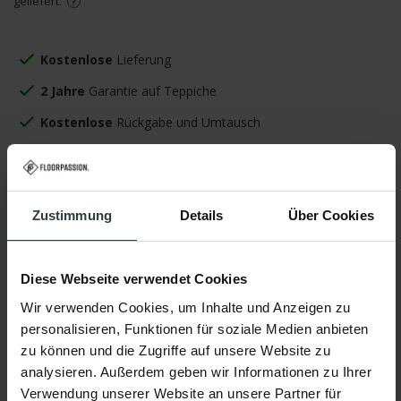
geliefert.
Kostenlose
Lieferung
2 Jahre
Garantie auf Teppiche
Kostenlose
Rückgabe und Umtausch
Wählen Sie Ihren gewünschten Liefertag
Jetzt kaufen, später zahlen oder finanzieren
Zustimmung
Details
Über Cookies
Eigenschaften
Diese Webseite verwendet Cookies
Wir verwenden Cookies, um Inhalte und Anzeigen zu
personalisieren, Funktionen für soziale Medien anbieten
Eigenschaften
zu können und die Zugriffe auf unsere Website zu
analysieren. Außerdem geben wir Informationen zu Ihrer
Verwendung unserer Website an unsere Partner für
Produktname:
Sisal Outdoor