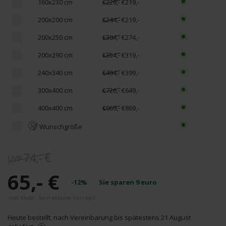
160x230 cm
€229,-
€219,-
200x200 cm
€244,-
€219,-
200x250 cm
€304,-
€274,-
200x290 cm
€354,-
€319,-
240x340 cm
€494,-
€399,-
300x400 cm
€726,-
€649,-
400x400 cm
€969,-
€869,-
Wunschgröße
74,- €
65,- €
-12%
Sie sparen
9
euro
Heute bestellt, nach Vereinbarung bis spätestens 21 August