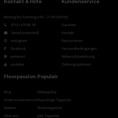
Kontakt & Hilfe
Kundenservice
Montag bis Samstag 9.00 – 21.00 Uhr
FAQ
07121 679 80 18
Garantie
[email protected]
Kontakt
instagram
Retournieren
facebook
Versandbedingungen
pinterest
Widerrufsbelehrung
youtube
Zahlungsoptionen
Floorpassion
Populair
Blog
Fellteppiche
Gratis musterservice
Flauschiger Teppiche
Marken
Flickenteppiche
Über uns
Jute Teppiche