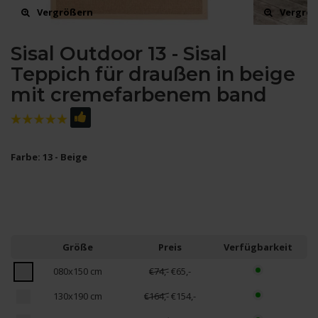
Vergrößern
Vergrö
Sisal Outdoor 13 - Sisal
Teppich für draußen in beige
mit cremefarbenem band
Farbe: 13 - Beige
Größe
Preis
Verfügbarkeit
080x150 cm
€74,-
€65,-
130x190 cm
€164,-
€154,-