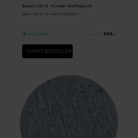
Beach Life 13 - Runder Wollteppich
Beach Life 13 - Runder Wollteppich
909,-
auf Lager
1.379,-
DIREKT BESTELLEN