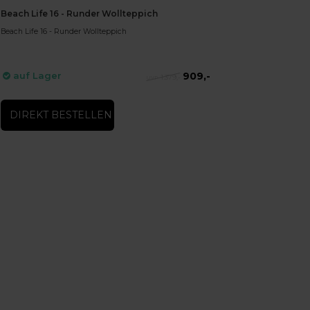
Beach Life 16 - Runder Wollteppich
Beach Life 16 - Runder Wollteppich
909,-
auf Lager
1.379,-
DIREKT BESTELLEN