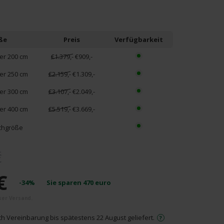
ße
Preis
Verfügbarkeit
r 200 cm
€1.379,-
€909,-
r 250 cm
€2.159,-
€1.309,-
r 300 cm
€3.107,-
€2.049,-
r 400 cm
€5.519,-
€3.669,-
hgröße
€
€
-34%
Sie sparen
470
euro
ch Vereinbarung bis spätestens 22 August geliefert.