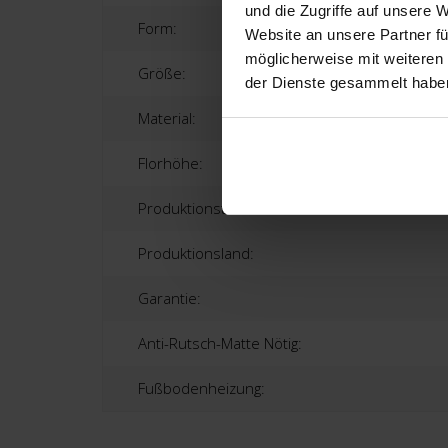
und die Zugriffe auf unsere 
Form:
Website an unsere Partner fü
möglicherweise mit weiteren
Größe:
der Dienste gesammelt habe
Material:
Florhöhe:
Produktionstechnik:
Produktionsland:
Garantie:
Anti-Rutsch-Matte Nötig:
Fußbodenheizung: