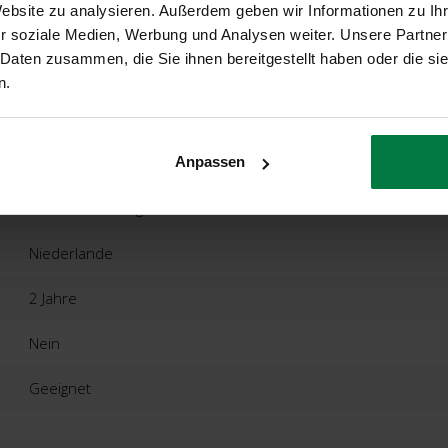
Website zu analysieren. Außerdem geben wir Informationen zu I
Runder
r soziale Medien, Werbung und Analysen weiter. Unsere Partner
 Daten zusammen, die Sie ihnen bereitgestellt haben oder die s
Standardgrößen & Maßanfertigung
n.
100% Reine Neuseeland-Wolle
Ca. 1,5 Zentimeter
Anpassen
Fushion-Bonding
Niederlande
2 Jahre
Nein
Geeignet