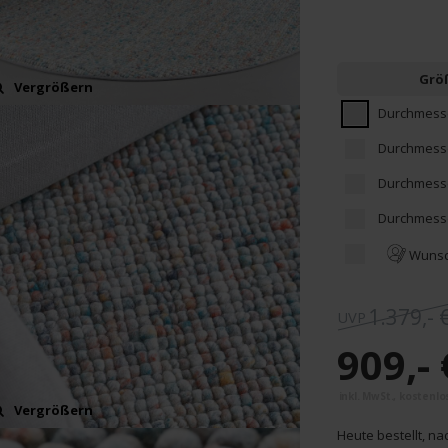
Grö
Vergrößern
Durchmesse
Durchmesse
Durchmesse
Durchmesse
Wunsc
1.379,- 
909,- 
Vergrößern
Heute bestellt, na