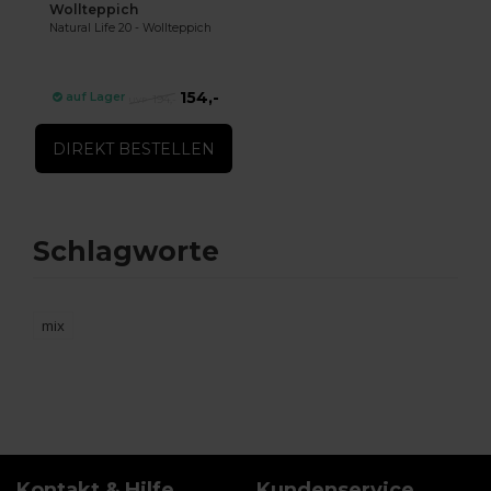
Wollteppich
Natural Life 20 - Wollteppich
154,-
auf Lager
194,-
DIREKT BESTELLEN
Schlagworte
mix
Kontakt & Hilfe
Kundenservice