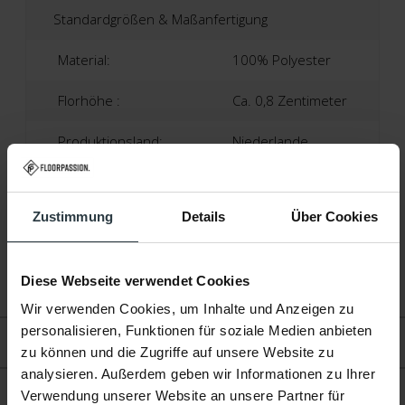
Standardgrößen & Maßanfertigung
Material:
100% Polyester
Florhöhe :
Ca. 0,8 Zentimeter
Produktionsland:
Niederlande
Garantie:
2 Jahre
Zustimmung
Details
Über Cookies
Anti-Rutsch-Matte
Nötig:
Nein
Diese Webseite verwendet Cookies
Fußbodenheizung:
Geeignet
Wir verwenden Cookies, um Inhalte und Anzeigen zu
personalisieren, Funktionen für soziale Medien anbieten
Bewertungen
zu können und die Zugriffe auf unsere Website zu
analysieren. Außerdem geben wir Informationen zu Ihrer
Produkt
Verwendung unserer Website an unsere Partner für