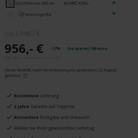
Durchmesser 400 cm
€1.146,-
€956,-
Wunschgröße
1.146,- €
956,- €
-17%
Sie sparen
190
euro
Heute bestellt, nach Vereinbarung bis spätestens 22 August
geliefert.
Kostenlose
Lieferung
2 Jahre
Garantie auf Teppiche
Kostenlose
Rückgabe und Umtausch
Wählen Sie Ihren gewünschten Liefertag