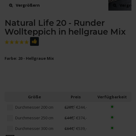
Vergrößern
Vergrö
Natural Life 20 - Runder
Wollteppich in hellgraue Mix
Farbe: 20 - Hellgraue Mix
Größe
Preis
Verfügbarkeit
Durchmesser 200 cm
€289,-
€244,-
Durchmesser 250 cm
€446,-
€374,-
Durchmesser 300 cm
€644,-
€539,-