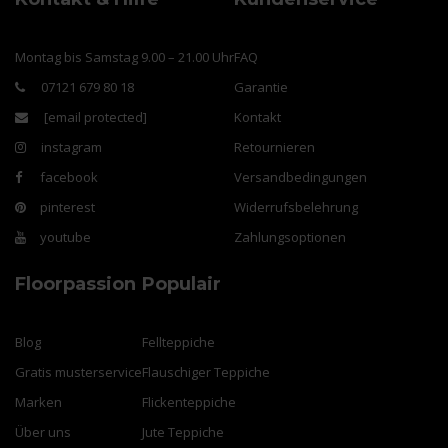
Montag bis Samstag 9.00 – 21.00 Uhr
FAQ
07121 679 80 18
Garantie
[email protected]
Kontakt
instagram
Retournieren
facebook
Versandbedingungen
pinterest
Widerrufsbelehrung
youtube
Zahlungsoptionen
Floorpassion
Populair
Blog
Fellteppiche
Gratis musterservice
Flauschiger Teppiche
Marken
Flickenteppiche
Über uns
Jute Teppiche